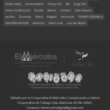
Aníbal Gallay
recomendados
Parque Sur
ATE
Jorge Díaz
humor de Miércoles
Bordet
Marbot
Urribarri
Clara Chauvín
Lauritto
Docentes
fútbol
Regatas
elecciones
TORNEO FEDERAL A
VALENTÍN BISOGNI
Ambiente
fútbol local
cine San Martín
Editado por la Cooperativa El Miércoles Comunicación y Cultura
Cooperativa de Trabajo Ltda. Matrícula 45196. INAES.
Contacto: elmiercolesdigital@gmail.com