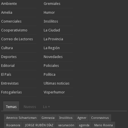
Ambiente
Gremiales
Amelia
Humor
Comerciales
Insólitos
Cooperativismo
La Ciudad
Correo de Lectores
La Provincia
Cultura
La Región
Deportes
Novedades
Editorial
Policiales
El País
Política
Entrevistas
Ultimas noticias
Fotogalerías
Visperhumor
Temas
Nuevos
Lo +
Americo Schvartzman
Gimnasia
Insólitos
Agmer
Coronavirus
Rocamora
JORGE RUBÉN DÍAZ
vacunación
agenda
Mario Rovina