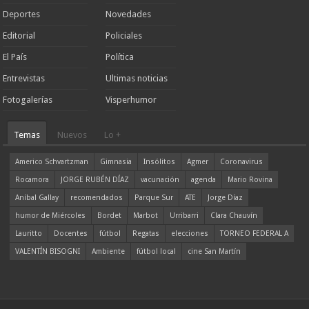
Deportes
Novedades
Editorial
Policiales
El País
Política
Entrevistas
Ultimas noticias
Fotogalerías
Visperhumor
Temas
Nuevos
Lo +
Americo Schvartzman
Gimnasia
Insólitos
Agmer
Coronavirus
Rocamora
JORGE RUBÉN DÍAZ
vacunación
agenda
Mario Rovina
Aníbal Gallay
recomendados
Parque Sur
ATE
Jorge Díaz
humor de Miércoles
Bordet
Marbot
Urribarri
Clara Chauvín
Lauritto
Docentes
fútbol
Regatas
elecciones
TORNEO FEDERAL A
VALENTÍN BISOGNI
Ambiente
fútbol local
cine San Martín