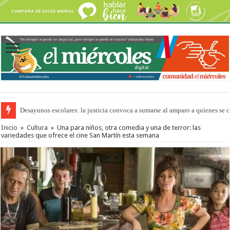
Desayunos escolares: la justicia convoca a sumarse al amparo a quienes se 
“La Feria en tu Barrio” para agostocon sus días y horarios
Inicio
»
Cultura
»
Una para niños, otra comedia y una de terror: las
variedades que ofrece el cine San Martín esta semana