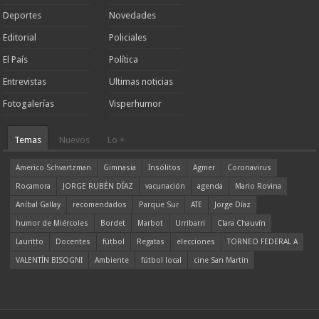
Deportes
Novedades
Editorial
Policiales
El País
Política
Entrevistas
Ultimas noticias
Fotogalerías
Visperhumor
Temas
Nuevos
Lo +
Americo Schvartzman
Gimnasia
Insólitos
Agmer
Coronavirus
Rocamora
JORGE RUBÉN DÍAZ
vacunación
agenda
Mario Rovina
Aníbal Gallay
recomendados
Parque Sur
ATE
Jorge Díaz
humor de Miércoles
Bordet
Marbot
Urribarri
Clara Chauvín
Lauritto
Docentes
fútbol
Regatas
elecciones
TORNEO FEDERAL A
VALENTÍN BISOGNI
Ambiente
fútbol local
cine San Martín