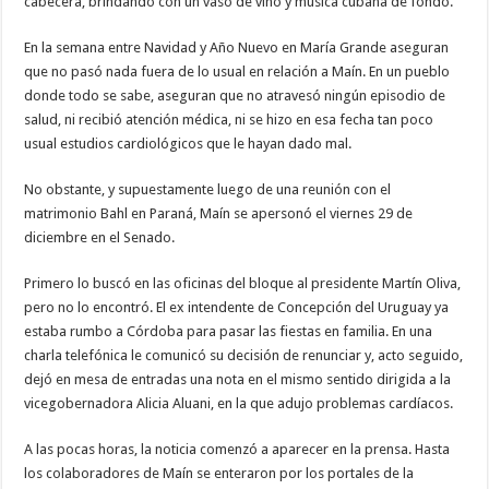
cabecera, brindando con un vaso de vino y música cubana de fondo.
En la semana entre Navidad y Año Nuevo en María Grande aseguran
que no pasó nada fuera de lo usual en relación a Maín. En un pueblo
donde todo se sabe, aseguran que no atravesó ningún episodio de
salud, ni recibió atención médica, ni se hizo en esa fecha tan poco
usual estudios cardiológicos que le hayan dado mal.
No obstante, y supuestamente luego de una reunión con el
matrimonio Bahl en Paraná, Maín se apersonó el viernes 29 de
diciembre en el Senado.
Primero lo buscó en las oficinas del bloque al presidente Martín Oliva,
pero no lo encontró. El ex intendente de Concepción del Uruguay ya
estaba rumbo a Córdoba para pasar las fiestas en familia. En una
charla telefónica le comunicó su decisión de renunciar y, acto seguido,
dejó en mesa de entradas una nota en el mismo sentido dirigida a la
vicegobernadora Alicia Aluani, en la que adujo problemas cardíacos.
A las pocas horas, la noticia comenzó a aparecer en la prensa. Hasta
los colaboradores de Maín se enteraron por los portales de la