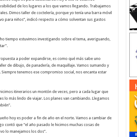
ibilidad de los lugares a los que vamos llegando. Trabajamos
ales. Dimos taller de coctelería, porque yo tenía una barra móvil
ivo para niños”, indicó respecto a cómo solventan sus gastos
cho tiempo estuvimos investigando sobre el tema, averiguando,
tar”.
propuesta a poder expandirse, es como qué más sabe uno
aller de dibujo, de panadería, de maquillaje. Vamos sumando y
. Siempre tenemos ese compromiso social, nos encanta estar
“hicimos itinerarios un montón de veces, pero a cada lugar que
s lo más lindo de viajar. Los planes van cambiando. Llegamos
mbién”.
eño hoy es poder a fin de año en el norte. Vamos a cambiar de
ngo contó que “el año pasado le hicimos muchas cosas de
ivo lo manejamos los dos”.