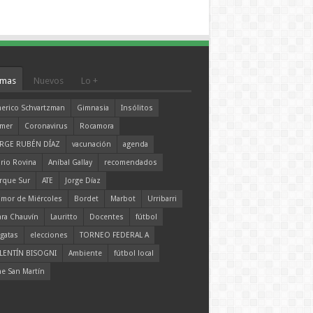
mas
Nuevos
Lo +
erico Schvartzman
Gimnasia
Insólitos
mer
Coronavirus
Rocamora
RGE RUBÉN DÍAZ
vacunación
agenda
rio Rovina
Aníbal Gallay
recomendados
rque Sur
ATE
Jorge Díaz
mor de Miércoles
Bordet
Marbot
Urribarri
ara Chauvín
Lauritto
Docentes
fútbol
gatas
elecciones
TORNEO FEDERAL A
LENTÍN BISOGNI
Ambiente
fútbol local
ne San Martín