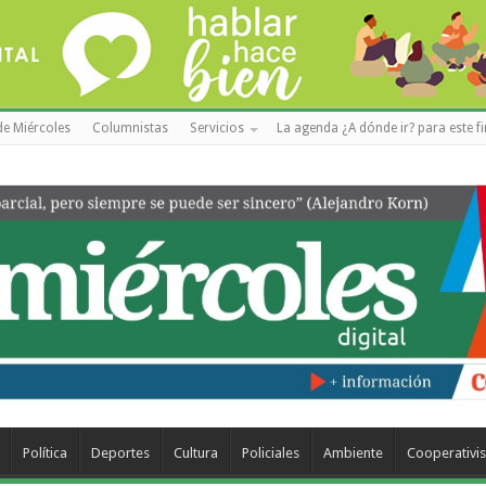
de Miércoles
Columnistas
Servicios
La agenda ¿A dónde ir? para este f
Política
Deportes
Cultura
Policiales
Ambiente
Cooperativi