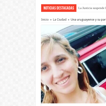
Noticias Destacadas
Se presentará la obra
Inicio
»
La Ciudad
»
Una uruguayense y su par