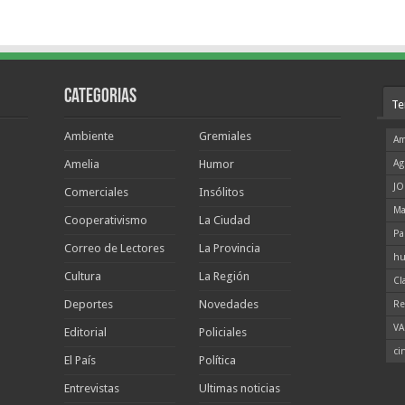
Categorias
Te
Ambiente
Gremiales
Am
Amelia
Humor
Ag
JO
Comerciales
Insólitos
Ma
Cooperativismo
La Ciudad
Pa
Correo de Lectores
La Provincia
hu
Cultura
La Región
Cl
Deportes
Novedades
Re
VA
Editorial
Policiales
ci
El País
Política
Entrevistas
Ultimas noticias