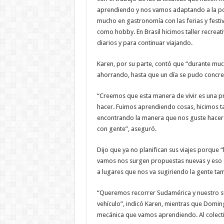
aprendiendo y nos vamos adaptando a la pos
mucho en gastronomía con las ferias y festiv
como hobby. En Brasil hicimos taller recreat
diarios y para continuar viajando.
Karen, por su parte, contó que “durante mu
ahorrando, hasta que un día se pudo concre
“Creemos que esta manera de vivir es una 
hacer. Fuimos aprendiendo cosas, hicimos t
encontrando la manera que nos guste hacer
con gente”, aseguró.
Dijo que ya no planifican sus viajes porque 
vamos nos surgen propuestas nuevas y eso e
a lugares que nos va sugiriendo la gente ta
“Queremos recorrer Sudamérica y nuestro su
vehículo”, indicó Karen, mientras que Domi
mecánica que vamos aprendiendo. Al colect