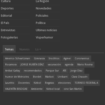
Cultura
La Región
Deportes
Novedades
Editorial
Policiales
El País
Política
Entrevistas
Ultimas noticias
Fotogalerías
Visperhumor
Temas
Nuevos
Lo +
Americo Schvartzman
Gimnasia
Insólitos
Agmer
Coronavirus
Rocamora
JORGE RUBÉN DÍAZ
vacunación
agenda
Mario Rovina
Aníbal Gallay
recomendados
Parque Sur
ATE
Jorge Díaz
humor de Miércoles
Bordet
Marbot
Urribarri
Clara Chauvín
Lauritto
Docentes
fútbol
Regatas
elecciones
TORNEO FEDERAL A
VALENTÍN BISOGNI
Ambiente
fútbol local
cine San Martín