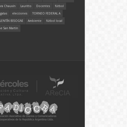
ara Chauvín
Lauritto
Docentes
fútbol
gatas
elecciones
TORNEO FEDERAL A
LENTÍN BISOGNI
Ambiente
fútbol local
ne San Martín