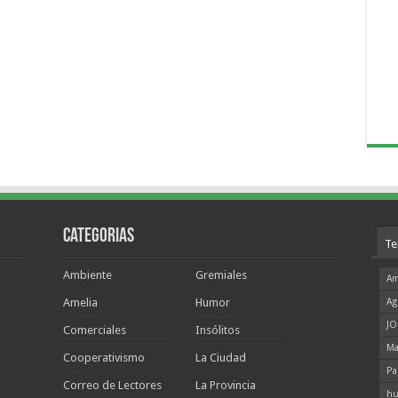
Categorias
Te
Ambiente
Gremiales
Am
Amelia
Humor
Ag
JO
Comerciales
Insólitos
Ma
Cooperativismo
La Ciudad
Pa
Correo de Lectores
La Provincia
hu