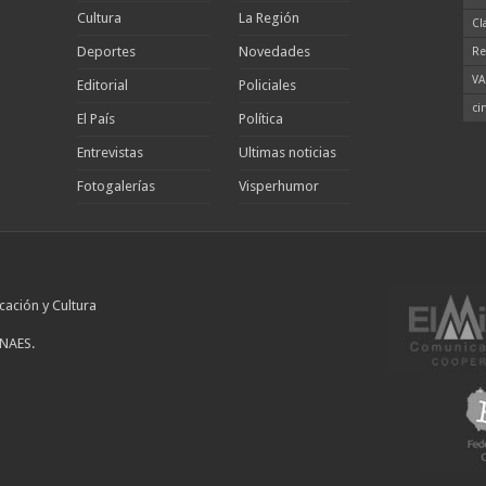
Cultura
La Región
Cl
Deportes
Novedades
Re
VA
Editorial
Policiales
ci
El País
Política
Entrevistas
Ultimas noticias
Fotogalerías
Visperhumor
cación y Cultura
INAES.