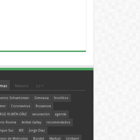
mas
Nuevos
Lo +
erico Schvartzman
Gimnasia
Insólitos
mer
Coronavirus
Rocamora
RGE RUBÉN DÍAZ
vacunación
agenda
rio Rovina
Aníbal Gallay
recomendados
rque Sur
ATE
Jorge Díaz
mor de Miércoles
Bordet
Marbot
Urribarri