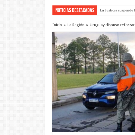
Noticias Destacadas
La Justicia suspende 
Se presentará la obra
Inicio
»
La Región
»
Uruguay dispuso reforzar l