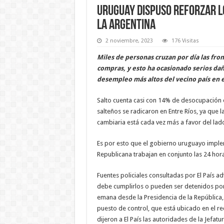
Uruguay dispuso reforzar lo
la Argentina
2 noviembre, 2023
176 Visitas
Miles de personas cruzan por día las fron
compras, y esto ha ocasionado serios daño
desempleo más altos del vecino país en e
Salto cuenta casi con 14% de desocupación of
salteños se radicaron en Entre Ríos, ya que l
cambiaria está cada vez más a favor del lado
Es por esto que el gobierno uruguayo impleme
Republicana trabajan en conjunto las 24 hora
Fuentes policiales consultadas por El País ad
debe cumplirlos o pueden ser detenidos por 
emana desde la Presidencia de la República
puesto de control, que está ubicado en el re
dijeron a El País las autoridades de la Jefatu