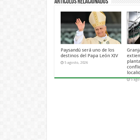
Artículos Relacionados
Paysandú será uno de los
Granj
destinos del Papa León XIV
extien
plant
5 agosto, 2026
confli
locali
5 ago