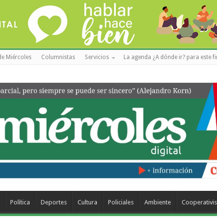
de Miércoles
Columnistas
Servicios
La agenda ¿A dónde ir? para este f
Política
Deportes
Cultura
Policiales
Ambiente
Cooperativi