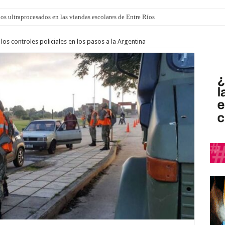
los ultraprocesados en las viandas escolares de Entre Ríos
 “La Runfla de los Macanos”
os controles policiales en los pasos a la Argentina