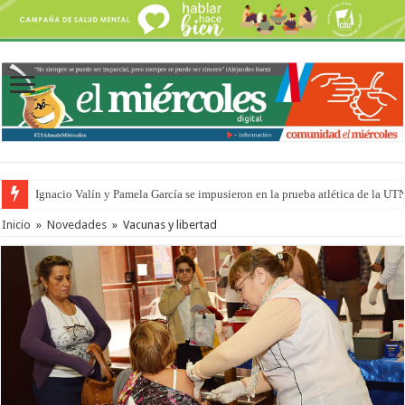
Ignacio Valín y Pamela García se impusieron en la prueba atlética de la UT
Traigo el litoral en mi canción: 100 años de Aníbal Sampayo
Inicio
»
Novedades
»
Vacunas y libertad