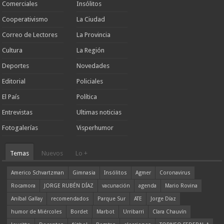
Comerciales
Insólitos
Cooperativismo
La Ciudad
Correo de Lectores
La Provincia
Cultura
La Región
Deportes
Novedades
Editorial
Policiales
El País
Política
Entrevistas
Ultimas noticias
Fotogalerías
Visperhumor
Temas
Nuevos
Lo +
Americo Schvartzman
Gimnasia
Insólitos
Agmer
Coronavirus
Rocamora
JORGE RUBÉN DÍAZ
vacunación
agenda
Mario Rovina
Aníbal Gallay
recomendados
Parque Sur
ATE
Jorge Díaz
humor de Miércoles
Bordet
Marbot
Urribarri
Clara Chauvín