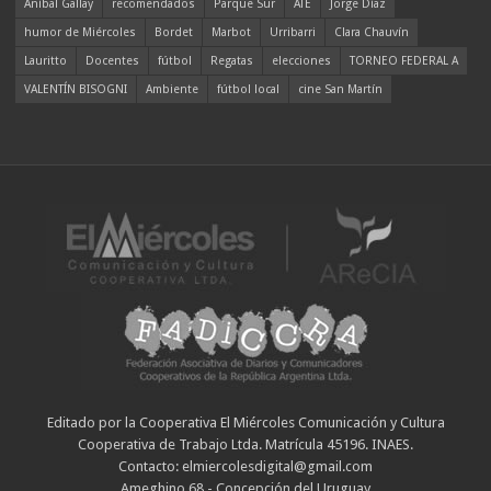
Aníbal Gallay
recomendados
Parque Sur
ATE
Jorge Díaz
humor de Miércoles
Bordet
Marbot
Urribarri
Clara Chauvín
Lauritto
Docentes
fútbol
Regatas
elecciones
TORNEO FEDERAL A
VALENTÍN BISOGNI
Ambiente
fútbol local
cine San Martín
Editado por la Cooperativa El Miércoles Comunicación y Cultura
Cooperativa de Trabajo Ltda. Matrícula 45196. INAES.
Contacto: elmiercolesdigital@gmail.com
Ameghino 68 - Concepción del Uruguay