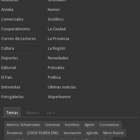
Amelia
Humor
Comerciales
Insólitos
Cooperativismo
La Ciudad
Correo de Lectores
La Provincia
Cultura
La Región
Deportes
Novedades
Editorial
Policiales
El País
Política
Entrevistas
Ultimas noticias
Fotogalerías
Visperhumor
Temas
Nuevos
Lo +
Americo Schvartzman
Gimnasia
Insólitos
Agmer
Coronavirus
Rocamora
JORGE RUBÉN DÍAZ
vacunación
agenda
Mario Rovina