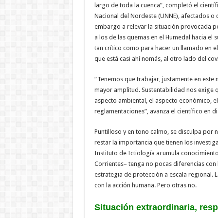
largo de toda la cuenca”, completó el cientí
Nacional del Nordeste (UNNE), afectados o 
embargo a relevar la situación provocada po
a los de las quemas en el Humedal hacia el s
tan crítico como para hacer un llamado en el
que está casi ahí nomás, al otro lado del cov
“Tenemos que trabajar, justamente en este m
mayor amplitud. Sustentabilidad nos exige 
aspecto ambiental, el aspecto económico, el 
reglamentaciones”, avanza el científico en d
Puntilloso y en tono calmo, se disculpa por 
restar la importancia que tienen los investig
Instituto de Ictiología acumula conocimiento
Corrientes– tenga no pocas diferencias con l
estrategia de protección a escala regional. 
con la acción humana. Pero otras no.
Situación extraordinaria, res