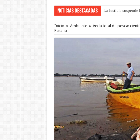
Noticias Destacadas
La Justicia suspende 
Se presentará la obra
Inicio
»
Ambiente
»
Veda total de pesca: cient
Paraná