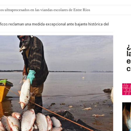
los ultraprocesados en las viandas escolares de Entre Ríos
 “La Runfla de los Macanos”
íficos reclaman una medida excepcional ante bajante histórica del