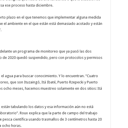
rasa ese proceso hasta diciembre.
 corto plazo en el que tenemos que implementar alguna medida
ue el ambiente en el que están está demasiado acotado y están
.
va adelante un programa de monitoreo que ya pasó las dos
o de 2020 quedó suspendido, pero con protocolos y permisos
n el agua para buscar conocimiento. Y lo encuentran. “Cuatro
oreo, que son Ituzaingó, Itá Ibaté, Puerto Rzepecki y Puerto
tros ocho meses, hacemos muestreo solamente en dos sitios: Itá
, están tabulando los datos y esa información aún no está
aboratorio”. Roux explica que la parte de campo del trabajo
e pesca científica usando trasmallos de 3 centímetros hasta 20
a ocho horas.