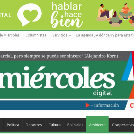
de Miércoles
Columnistas
Servicios
La agenda ¿A dónde ir? para este f
a
Política
Deportes
Cultura
Policiales
Ambiente
Cooperativi