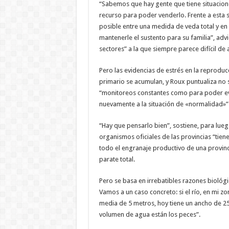
“Sabemos que hay gente que tiene situaciones
recurso para poder venderlo. Frente a esta 
posible entre una medida de veda total y en
mantenerle el sustento para su familia”, adv
sectores” a la que siempre parece difícil de 
Pero las evidencias de estrés en la reproducc
primario se acumulan, y Roux puntualiza no 
“monitoreos constantes como para poder ev
nuevamente a la situación de «normalidad»”
“Hay que pensarlo bien”, sostiene, para lueg
organismos oficiales de las provincias “tien
todo el engranaje productivo de una provinc
parate total.
Pero se basa en irrebatibles razones biológ
Vamos a un caso concreto: si el río, en mi z
media de 5 metros, hoy tiene un ancho de 2
volumen de agua están los peces”.