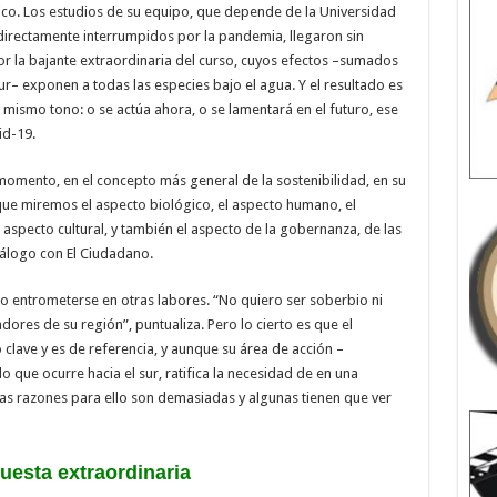
fico. Los estudios de su equipo, que depende de la Universidad
directamente interrumpidos por la pandemia, llegaron sin
r la bajante extraordinaria del curso, cuyos efectos –sumados
ur– exponen a todas las especies bajo el agua. Y el resultado es
 mismo tono: o se actúa ahora, o se lamentará en el futuro, ese
id-19.
omento, en el concepto más general de la sostenibilidad, en su
que miremos el aspecto biológico, el aspecto humano, el
aspecto cultural, y también el aspecto de la gobernanza, de las
iálogo con El Ciudadano.
no entrometerse en otras labores. “No quiero ser soberbio ni
adores de su región”, puntualiza. Pero lo cierto es que el
 clave y es de referencia, y aunque su área de acción –
o que ocurre hacia el sur, ratifica la necesidad de en una
Las razones para ello son demasiadas y algunas tienen que ver
puesta extraordinaria