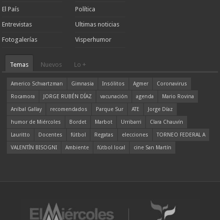
El País
Política
Entrevistas
Ultimas noticias
Fotogalerías
Visperhumor
Temas
Nuevos
Lo +
Americo Schvartzman
Gimnasia
Insólitos
Agmer
Coronavirus
Rocamora
JORGE RUBÉN DÍAZ
vacunación
agenda
Mario Rovina
Aníbal Gallay
recomendados
Parque Sur
ATE
Jorge Díaz
humor de Miércoles
Bordet
Marbot
Urribarri
Clara Chauvín
Lauritto
Docentes
fútbol
Regatas
elecciones
TORNEO FEDERAL A
VALENTÍN BISOGNI
Ambiente
fútbol local
cine San Martín