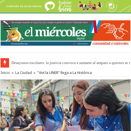
Desayunos escolares: la justicia convoca a sumarse al amparo a quienes se 
“La Feria en tu Barrio” para agostocon sus días y horarios
Inicio
»
La Ciudad
»
"Viví la UNER" llega a La Histórica