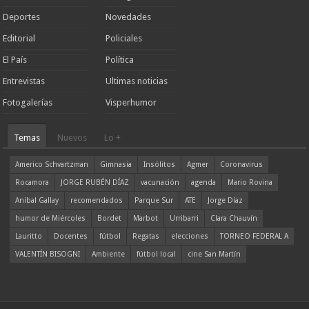
Deportes
Novedades
Editorial
Policiales
El País
Política
Entrevistas
Ultimas noticias
Fotogalerías
Visperhumor
Temas
Nuevos
Lo +
Americo Schvartzman
Gimnasia
Insólitos
Agmer
Coronavirus
Rocamora
JORGE RUBÉN DÍAZ
vacunación
agenda
Mario Rovina
Aníbal Gallay
recomendados
Parque Sur
ATE
Jorge Díaz
humor de Miércoles
Bordet
Marbot
Urribarri
Clara Chauvín
Lauritto
Docentes
fútbol
Regatas
elecciones
TORNEO FEDERAL A
VALENTÍN BISOGNI
Ambiente
fútbol local
cine San Martín