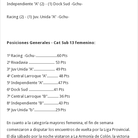
Independiente "A" (2) - (1) Dock Sud -Gchu-
Racing (2) - (1) Juv. Unida "A" -Gchu-
Posiciones Generales - Cat Sub 13 femenino:
1º Racing -Gchu-.......................60 Pts
2º Rivadavia ............................ 53 Pts
3º Juv Unida "A"....................... 49 Pts
4º Central Larroque "A"............ 48 Pts
5º Independiente "A"................47 Pts
6º Dock Sud ...........................41 Pts
7º Central Larroque "B"............ 36 Pts
8º Independiente "B"................43 Pts
9º Juv Unida "b".......................29 Pts
En cuanto a la categoría mayores femenina, el fin de semana
comenzaron a disputar los encuentros de vuelta por la Liga Provincial.
El día sábado por la noche visitaron a La Armonía de Colón, la victoria