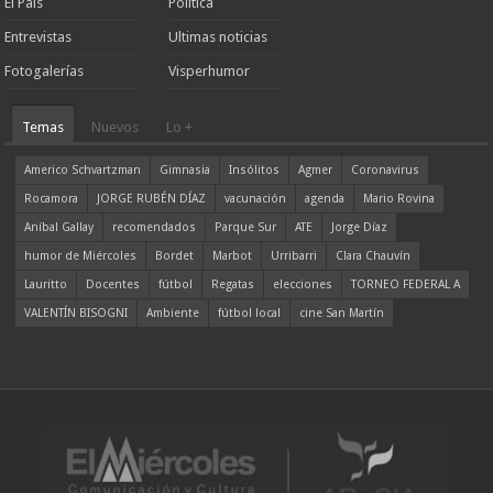
El País
Política
Entrevistas
Ultimas noticias
Fotogalerías
Visperhumor
Temas
Nuevos
Lo +
Americo Schvartzman
Gimnasia
Insólitos
Agmer
Coronavirus
Rocamora
JORGE RUBÉN DÍAZ
vacunación
agenda
Mario Rovina
Aníbal Gallay
recomendados
Parque Sur
ATE
Jorge Díaz
humor de Miércoles
Bordet
Marbot
Urribarri
Clara Chauvín
Lauritto
Docentes
fútbol
Regatas
elecciones
TORNEO FEDERAL A
VALENTÍN BISOGNI
Ambiente
fútbol local
cine San Martín