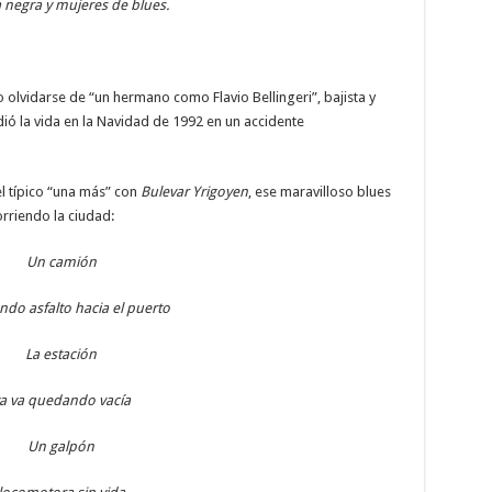
 negra y mujeres de blues.
olvidarse de “un hermano como Flavio Bellingeri”, bajista y
ó la vida en la Navidad de 1992 en un accidente
 el típico “una más” con
Bulevar Yrigoyen
, ese maravilloso blues
orriendo la ciudad:
Un camión
do asfalto hacia el puerto
La estación
a va quedando vacía
Un galpón