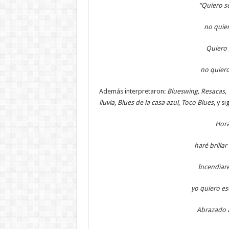
“Quiero se
no quier
Quiero 
no quiero
Además interpretaron:
Blueswing, Resacas, 
lluvia
,
Blues de la casa azul
,
Toco Blues
, y s
Hora
haré brillar
Incendiaré
yo quiero es
Abrazado a