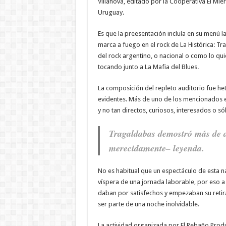
Villanova, editado por la Cooperativa El Mi
Uruguay.
Es que la preesentación incluía en su menú 
marca a fuego en el rock de La Histórica: Tr
del rock argentino, o nacional o como lo qu
tocando junto a La Mafia del Blues.
La composición del repleto auditorio fue h
evidentes. Más de uno de los mencionados en 
y no tan directos, curiosos, interesados o sól
Tragaldabas demostró más de d
merecidamente– leyenda.
No es habitual que un espectáculo de esta 
víspera de una jornada laborable, por eso 
daban por satisfechos y empezaban su retir
ser parte de una noche inolvidable.
La actividad organizada por El Rebaño Prod