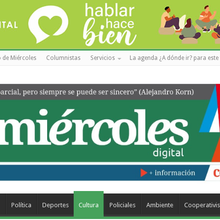
 de Miércoles
Columnistas
Servicios
La agenda ¿A dónde ir? para este 
a
Política
Deportes
Cultura
Policiales
Ambiente
Cooperativi