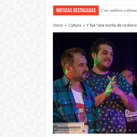
Noticias Destacadas
Con cambios a último
Del viernes 7 al domi
Inicio
»
Cultura
»
Y fue “una noche de rockero