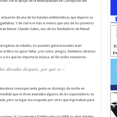
ércoles con el apoyo de la Municipalidad de Concepción del
la actuación de una de las bandas emblemáticas que dejaron su
agaldabas. Y de cierre ni más ni menos que uno de los pioneros
ieran llamar: Claudio Gabis, uno de los fundadores de Manal
eterogénea en edades, los puentes generacionales eran
el libro no quiso faltar, y no solos: amigos, familiares directos
o a los que les importa la música, en fin: todes estuvieron.
os décadas después, por qué es –
naturaleza convoque tanta gente un domingo de noche en
a medida que el show avanzaba algunos de los espectadores se
ada, pero su lugar era ocupado por otros que ingresaban para
ucciones, la
Cooperativa El Miércoles
y la UEMI no dejó detalles