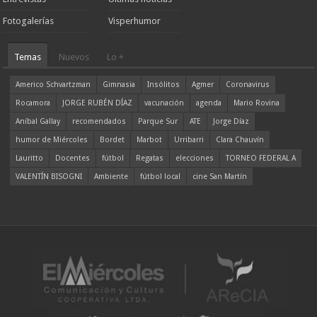
Fotogalerías
Visperhumor
Temas
Nuevos
Lo +
Americo Schvartzman
Gimnasia
Insólitos
Agmer
Coronavirus
Rocamora
JORGE RUBÉN DÍAZ
vacunación
agenda
Mario Rovina
Aníbal Gallay
recomendados
Parque Sur
ATE
Jorge Díaz
humor de Miércoles
Bordet
Marbot
Urribarri
Clara Chauvín
Lauritto
Docentes
fútbol
Regatas
elecciones
TORNEO FEDERAL A
VALENTÍN BISOGNI
Ambiente
fútbol local
cine San Martín