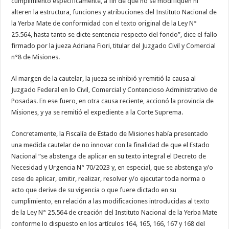
cumplimiento específicamente, a fin de que no se modifiquen ni
alteren la estructura, funciones y atribuciones del Instituto Nacional de
la Yerba Mate de conformidad con el texto original de la Ley N°
25.564, hasta tanto se dicte sentencia respecto del fondo”, dice el fallo
firmado por la jueza Adriana Fiori, titular del Juzgado Civil y Comercial
n°8 de Misiones.
Al margen de la cautelar, la jueza se inhibió y remitió la causa al
Juzgado Federal en lo Civil, Comercial y Contencioso Administrativo de
Posadas. En ese fuero, en otra causa reciente, accionó la provincia de
Misiones, y ya se remitió el expediente a la Corte Suprema.
Concretamente, la Fiscalía de Estado de Misiones había presentado
una medida cautelar de no innovar con la finalidad de que el Estado
Nacional “se abstenga de aplicar en su texto integral el Decreto de
Necesidad y Urgencia N° 70/2023 y, en especial, que se abstenga y/o
cese de aplicar, emitir, realizar, resolver y/o ejecutar toda norma o
acto que derive de su vigencia o que fuere dictado en su
cumplimiento, en relación a las modificaciones introducidas al texto
de la Ley N° 25.564 de creación del Instituto Nacional de la Yerba Mate
conforme lo dispuesto en los artículos 164, 165, 166, 167 y 168 del