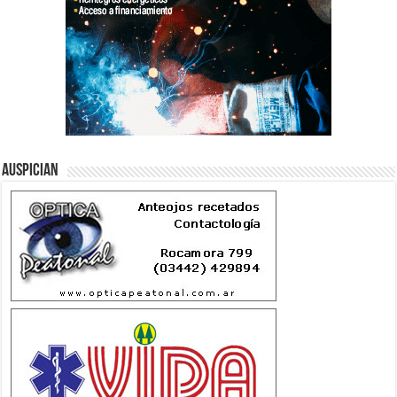
Auspician