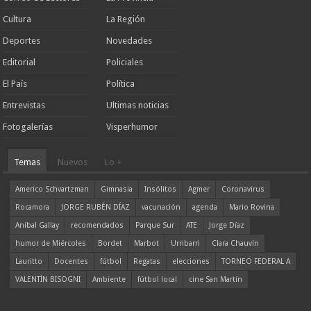
Cultura
La Región
Deportes
Novedades
Editorial
Policiales
El País
Política
Entrevistas
Ultimas noticias
Fotogalerías
Visperhumor
Temas
Nuevos
Lo +
Americo Schvartzman
Gimnasia
Insólitos
Agmer
Coronavirus
Rocamora
JORGE RUBÉN DÍAZ
vacunación
agenda
Mario Rovina
Aníbal Gallay
recomendados
Parque Sur
ATE
Jorge Díaz
humor de Miércoles
Bordet
Marbot
Urribarri
Clara Chauvín
Lauritto
Docentes
fútbol
Regatas
elecciones
TORNEO FEDERAL A
VALENTÍN BISOGNI
Ambiente
fútbol local
cine San Martín