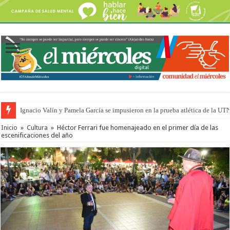
Ignacio Valín y Pamela García se impusieron en la prueba atlética de la UT
Traigo el litoral en mi canción: 100 años de Aníbal Sampayo
Inicio
»
Cultura
»
Héctor Ferrari fue homenajeado en el primer día de las
escenificaciones del año