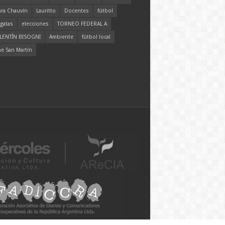
ara Chauvín
Lauritto
Docentes
fútbol
gatas
elecciones
TORNEO FEDERAL A
LENTÍN BISOGNI
Ambiente
fútbol local
ne San Martín