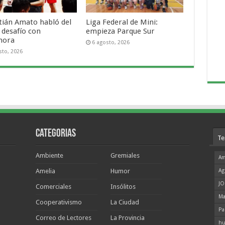
tián Amato habló del
Liga Federal de Mini:
 desafío con
empieza Parque Sur
mora
6 agosto, 2026
sto, 2026
Categorias
Te
Ambiente
Gremiales
Am
Amelia
Humor
Ag
JO
Comerciales
Insólitos
Ma
Cooperativismo
La Ciudad
Pa
Correo de Lectores
La Provincia
hu