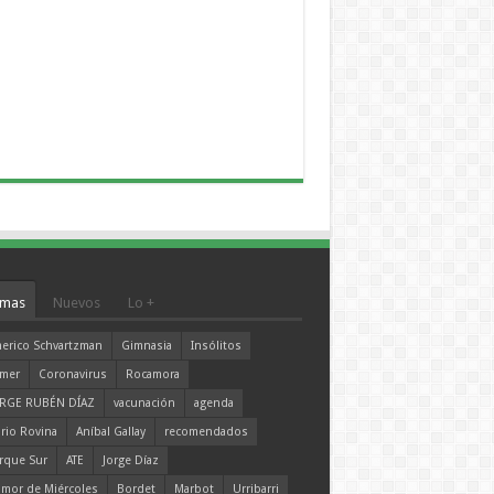
mas
Nuevos
Lo +
erico Schvartzman
Gimnasia
Insólitos
mer
Coronavirus
Rocamora
RGE RUBÉN DÍAZ
vacunación
agenda
rio Rovina
Aníbal Gallay
recomendados
rque Sur
ATE
Jorge Díaz
mor de Miércoles
Bordet
Marbot
Urribarri