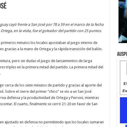
osé
uay cayó frente a San José por 78 a 59 en el marco de la fecha
Ortega, en la visita, fue el goleador del partido con 25 puntos.
os primeros minutos los locales apostaban al juego interno de
res gracias a la mano de Ortega y la rápida transición del balón.
Ausp
tura, pero sin dudas el juego de lanzamientos de larga
tres triples en la primera mitad del partido. La primera mitad del
.
r cerca de los siete minutos de partido y gracias al aporte del
é. Sobre el cierre del primer “chico” se vio a un San José
rrea defensa y la productividad de Ortega y Perroni, mientras
scontar. El cuarto, finalmente se cerró 21-20 en favor de San
ien ajustado en defensa no permitiendo que los locales sumaran