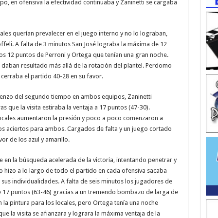
po, en ofensiva la efectividad continuaba y Zaninetti se cargaba
les querían prevalecer en el juego interno y no lo lograban,
ffeli. A falta de 3 minutos San José lograba la máxima de 12
los 12 puntos de Perroni y Ortega que tenían una gran noche.
o daban resultado más allá de la rotación del plantel. Perdomo
cerraba el partido 40-28 en su favor.
mienzo del segundo tiempo en ambos equipos, Zaninetti
 que la visita estiraba la ventaja a 17 puntos (47-30).
 locales aumentaron la presión y poco a poco comenzaron a
cos aciertos para ambos. Cargados de falta y un juego cortado
vor de los azul y amarillo.
ue en la búsqueda acelerada de la victoria, intentando penetrar y
lo hizo a lo largo de todo el partido en cada ofensiva sacaba
sus individualidades. A falta de seis minutos los jugadores de
de 17 puntos (63-46) gracias a un tremendo bombazo de larga de
 la pintura para los locales, pero Ortega tenía una noche
que la visita se afianzara y lograra la máxima ventaja de la