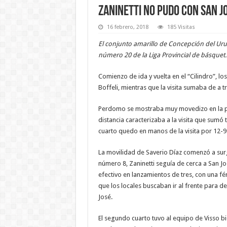
Zaninetti no pudo con San J
16 febrero, 2018
185 Visitas
El conjunto amarillo de Concepción del Urug
número 20 de la Liga Provincial de básquet. 
Comienzo de ida y vuelta en el “Cilindro”, l
Boffeli, mientras que la visita sumaba de a t
Perdomo se mostraba muy movedizo en la pin
distancia caracterizaba a la visita que sumó 
cuarto quedo en manos de la visita por 12-9
La movilidad de Saverio Díaz comenzó a surgi
número 8, Zaninetti seguía de cerca a San Jos
efectivo en lanzamientos de tres, con una fé
que los locales buscaban ir al frente para de
José.
El segundo cuarto tuvo al equipo de Visso b