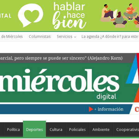
 de Miércoles
Columnistas
Servicios
La agenda ¿A dónde ir? para este 
a
Política
Deportes
Cultura
Policiales
Ambiente
Cooperativi