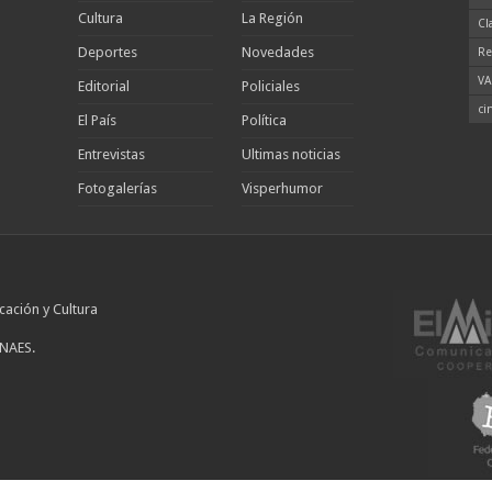
Cultura
La Región
Cl
Deportes
Novedades
Re
VA
Editorial
Policiales
ci
El País
Política
Entrevistas
Ultimas noticias
Fotogalerías
Visperhumor
cación y Cultura
INAES.