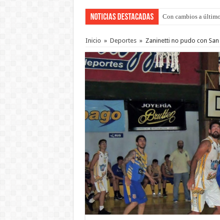
Noticias Destacadas
Con cambios a último
Adopción en Entre Río
Inicio
»
Deportes
»
Zaninetti no pudo con San