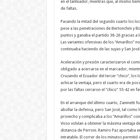
en el tanteador, mientras que, al mismo tiem
de faltas.
Pasando la mitad del segundo cuarto los loca
pese a las penetraciones de Bertonchini y Bo
puntos y ganaba el partido 38-26 gracias a 
Las variantes ofensivas de los “Amarillos” n
continuaba haciendo de las suyas y San José 
Aceleración y presión caracterizaron el co
obligado a acercarse en el marcador, mientras
Cruzando el Ecuador del tercer “chico”, los
achicar la ventaja, pero el cuarto era de po
por las faltas cerraron el “chico” 55-42 en fa
En el arranque del último cuarto, Zaninetti f
abollar la defensa, pero San José, tal como 
provecho y complicaba a los “Amarillos” con 
Visso volvían a obtener la máxima ventaja 
distancia de Perroni. Ramiro Paz aportaba en
intratable. El correr de los minutos permitió 