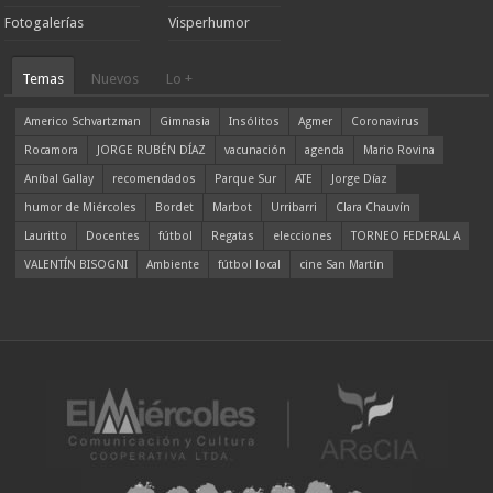
Fotogalerías
Visperhumor
Temas
Nuevos
Lo +
Americo Schvartzman
Gimnasia
Insólitos
Agmer
Coronavirus
Rocamora
JORGE RUBÉN DÍAZ
vacunación
agenda
Mario Rovina
Aníbal Gallay
recomendados
Parque Sur
ATE
Jorge Díaz
humor de Miércoles
Bordet
Marbot
Urribarri
Clara Chauvín
Lauritto
Docentes
fútbol
Regatas
elecciones
TORNEO FEDERAL A
VALENTÍN BISOGNI
Ambiente
fútbol local
cine San Martín