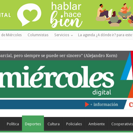
 de Miércoles
Columnistas
Servicios
La agenda ¿A dónde ir? para este 
a
Política
Deportes
Cultura
Policiales
Ambiente
Cooperativi