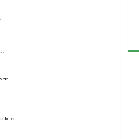
:
en:
s en:
uidos en: