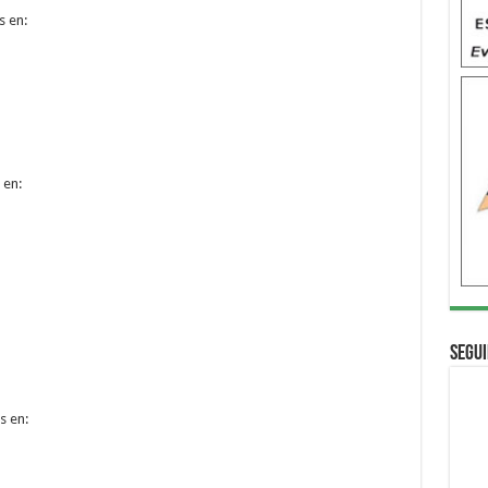
s en:
 en:
Segui
s en: