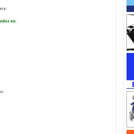
era:
uidos en:
en: