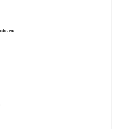
uidos en:
n: