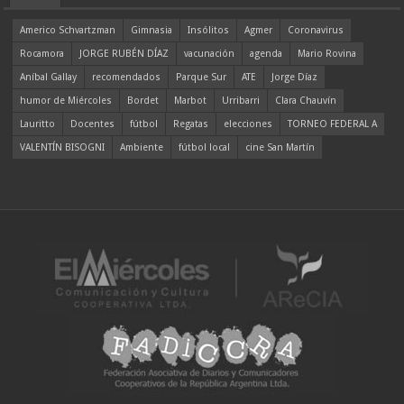
Americo Schvartzman
Gimnasia
Insólitos
Agmer
Coronavirus
Rocamora
JORGE RUBÉN DÍAZ
vacunación
agenda
Mario Rovina
Aníbal Gallay
recomendados
Parque Sur
ATE
Jorge Díaz
humor de Miércoles
Bordet
Marbot
Urribarri
Clara Chauvín
Lauritto
Docentes
fútbol
Regatas
elecciones
TORNEO FEDERAL A
VALENTÍN BISOGNI
Ambiente
fútbol local
cine San Martín