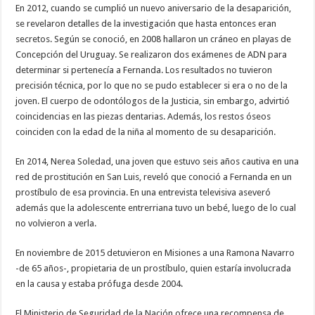
En 2012, cuando se cumplió un nuevo aniversario de la desaparición,
se revelaron detalles de la investigación que hasta entonces eran
secretos. Según se conoció, en 2008 hallaron un cráneo en playas de
Concepción del Uruguay. Se realizaron dos exámenes de ADN para
determinar si pertenecía a Fernanda. Los resultados no tuvieron
precisión técnica, por lo que no se pudo establecer si era o no de la
joven. El cuerpo de odontólogos de la Justicia, sin embargo, advirtió
coincidencias en las piezas dentarias. Además, los restos óseos
coinciden con la edad de la niña al momento de su desaparición.
En 2014, Nerea Soledad, una joven que estuvo seis años cautiva en una
red de prostitución en San Luis, reveló que conoció a Fernanda en un
prostíbulo de esa provincia. En una entrevista televisiva aseveró
además que la adolescente entrerriana tuvo un bebé, luego de lo cual
no volvieron a verla.
En noviembre de 2015 detuvieron en Misiones a una Ramona Navarro
-de 65 años-, propietaria de un prostíbulo, quien estaría involucrada
en la causa y estaba prófuga desde 2004.
El Ministerio de Seguridad de la Nación ofrece una recompensa de