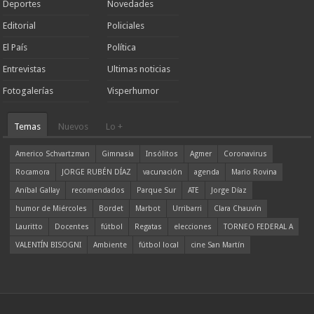
Deportes
Novedades
Editorial
Policiales
El País
Política
Entrevistas
Ultimas noticias
Fotogalerías
Visperhumor
Temas
Nuevos
Lo +
Americo Schvartzman
Gimnasia
Insólitos
Agmer
Coronavirus
Rocamora
JORGE RUBÉN DÍAZ
vacunación
agenda
Mario Rovina
Aníbal Gallay
recomendados
Parque Sur
ATE
Jorge Díaz
humor de Miércoles
Bordet
Marbot
Urribarri
Clara Chauvín
Lauritto
Docentes
fútbol
Regatas
elecciones
TORNEO FEDERAL A
VALENTÍN BISOGNI
Ambiente
fútbol local
cine San Martín