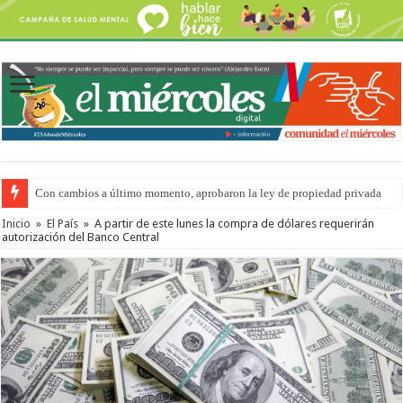
Con cambios a último momento, aprobaron la ley de propiedad privada
Adopción en Entre Ríos: el 35% de los 90 niños, niñas y adolescentes que 
Inicio
»
El País
»
A partir de este lunes la compra de dólares requerirán
autorización del Banco Central