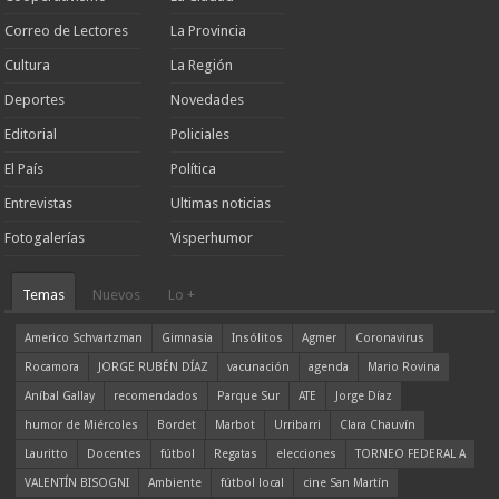
Correo de Lectores
La Provincia
Cultura
La Región
Deportes
Novedades
Editorial
Policiales
El País
Política
Entrevistas
Ultimas noticias
Fotogalerías
Visperhumor
Temas
Nuevos
Lo +
Americo Schvartzman
Gimnasia
Insólitos
Agmer
Coronavirus
Rocamora
JORGE RUBÉN DÍAZ
vacunación
agenda
Mario Rovina
Aníbal Gallay
recomendados
Parque Sur
ATE
Jorge Díaz
humor de Miércoles
Bordet
Marbot
Urribarri
Clara Chauvín
Lauritto
Docentes
fútbol
Regatas
elecciones
TORNEO FEDERAL A
VALENTÍN BISOGNI
Ambiente
fútbol local
cine San Martín