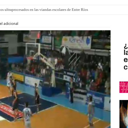
los ultraprocesados en las viandas escolares de Entre Ríos
 “La Runfla de los Macanos”
el adicional