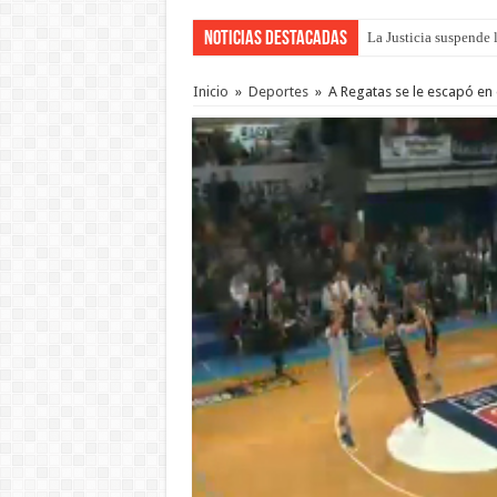
Noticias Destacadas
La Justicia suspende 
Se presentará la obra
Inicio
»
Deportes
»
A Regatas se le escapó en 