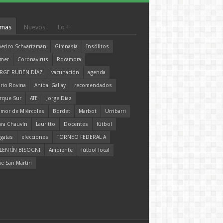
mas
Nuevos
Lo +
erico Schvartzman
Gimnasia
Insólitos
mer
Coronavirus
Rocamora
RGE RUBÉN DÍAZ
vacunación
agenda
rio Rovina
Aníbal Gallay
recomendados
rque Sur
ATE
Jorge Díaz
mor de Miércoles
Bordet
Marbot
Urribarri
ara Chauvín
Lauritto
Docentes
fútbol
gatas
elecciones
TORNEO FEDERAL A
LENTÍN BISOGNI
Ambiente
fútbol local
ne San Martín