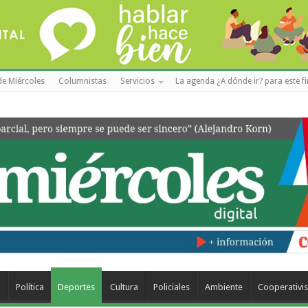
de Miércoles
Columnistas
Servicios
La agenda ¿A dónde ir? para este f
a
Política
Deportes
Cultura
Policiales
Ambiente
Cooperativi