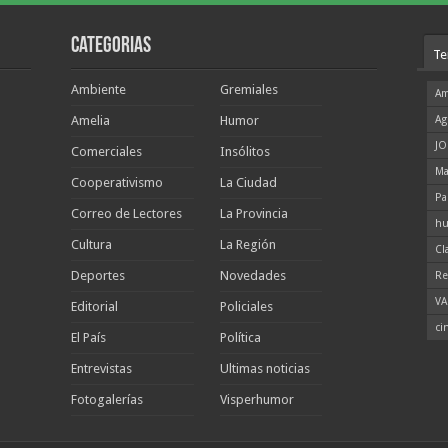
Categorias
Te
Ambiente
Gremiales
Am
Amelia
Humor
Ag
JO
Comerciales
Insólitos
Ma
Cooperativismo
La Ciudad
Pa
Correo de Lectores
La Provincia
hu
Cultura
La Región
Cl
Deportes
Novedades
Re
VA
Editorial
Policiales
ci
El País
Política
Entrevistas
Ultimas noticias
Fotogalerías
Visperhumor