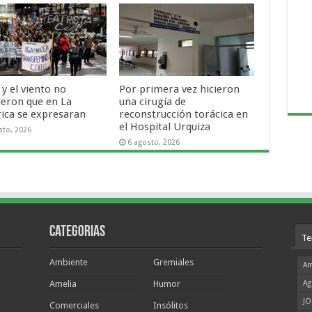
o y el viento no
Por primera vez hicieron
ieron que en La
una cirugía de
rica se expresaran
reconstrucción torácica en
el Hospital Urquiza
sto, 2026
6 agosto, 2026
Categorias
Te
Ambiente
Gremiales
Am
Amelia
Humor
Ag
JO
Comerciales
Insólitos