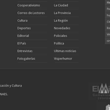
Ma
Cooperativismo
La Ciudad
Pa
Correo de Lectores
La Provincia
hu
Cultura
La Región
Cl
Deportes
Novedades
Re
VA
Editorial
Policiales
ci
El País
Política
Entrevistas
Ultimas noticias
Fotogalerías
Visperhumor
cación y Cultura
INAES.