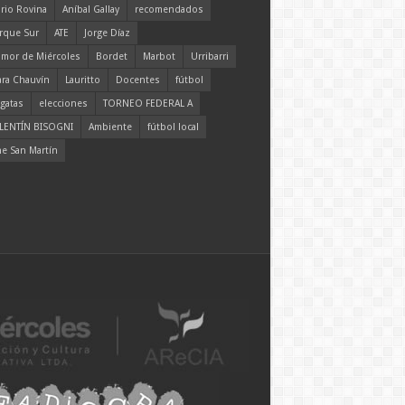
rio Rovina
Aníbal Gallay
recomendados
rque Sur
ATE
Jorge Díaz
mor de Miércoles
Bordet
Marbot
Urribarri
ara Chauvín
Lauritto
Docentes
fútbol
gatas
elecciones
TORNEO FEDERAL A
LENTÍN BISOGNI
Ambiente
fútbol local
ne San Martín