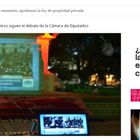
 momento, aprobaron la ley de propiedad privada
s: el 35% de los 90 niños, niñas y adolescentes que esperan una familia tiene CU
mírez siguen el debate de la Cámara de Diputados