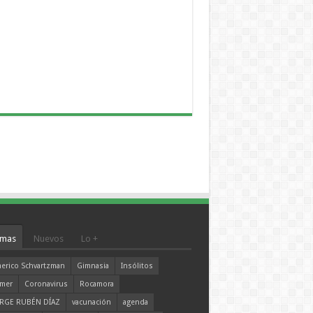
mas
Nuevos
Lo +
erico Schvartzman
Gimnasia
Insólitos
mer
Coronavirus
Rocamora
RGE RUBÉN DÍAZ
vacunación
agenda