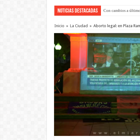
Noticias Destacadas
Con cambios a último
Adopción en Entre Río
Inicio
»
La Ciudad
»
Aborto legal: en Plaza Ra