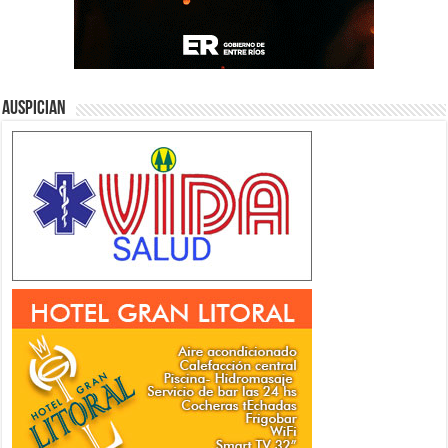
Auspician