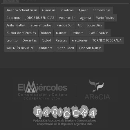
Americo Schvartzman
Gimnasia
Insólitos
Agmer
Coronavirus
Rocamora
JORGE RUBÉN DÍAZ
vacunación
agenda
Mario Rovina
Aníbal Gallay
recomendados
Parque Sur
ATE
Jorge Díaz
humor de Miércoles
Bordet
Marbot
Urribarri
Clara Chauvín
Lauritto
Docentes
fútbol
Regatas
elecciones
TORNEO FEDERAL A
VALENTÍN BISOGNI
Ambiente
fútbol local
cine San Martín