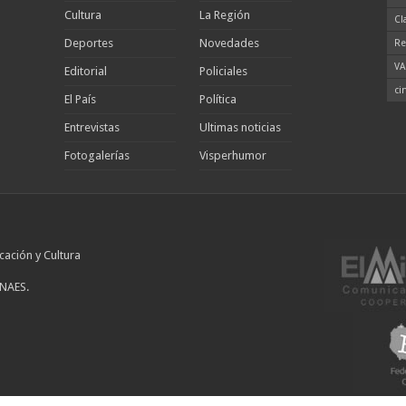
Cultura
La Región
Cl
Deportes
Novedades
Re
VA
Editorial
Policiales
ci
El País
Política
Entrevistas
Ultimas noticias
Fotogalerías
Visperhumor
cación y Cultura
INAES.