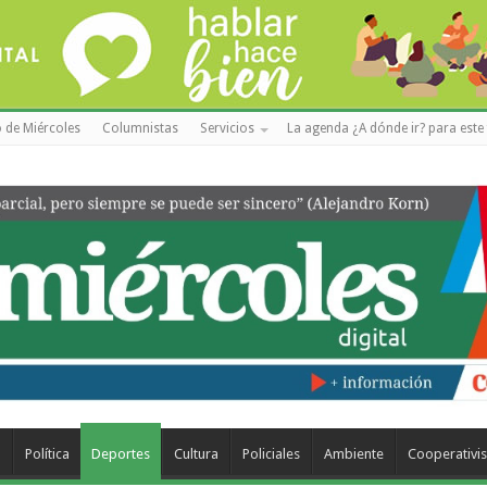
 de Miércoles
Columnistas
Servicios
La agenda ¿A dónde ir? para este 
a
Política
Deportes
Cultura
Policiales
Ambiente
Cooperativi