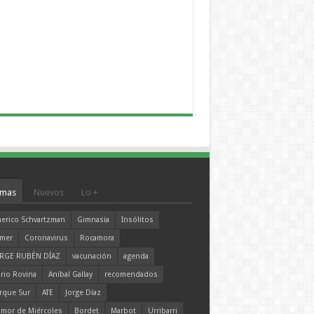
mas
Nuevos
Lo +
erico Schvartzman
Gimnasia
Insólitos
mer
Coronavirus
Rocamora
RGE RUBÉN DÍAZ
vacunación
agenda
rio Rovina
Aníbal Gallay
recomendados
rque Sur
ATE
Jorge Díaz
mor de Miércoles
Bordet
Marbot
Urribarri