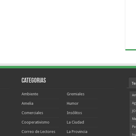
Categorias
Te
Ambiente
Gremiales
Am
Amelia
Humor
Ag
JO
Comerciales
Insólitos
Ma
Cooperativismo
La Ciudad
Pa
Correo de Lectores
La Provincia
hu