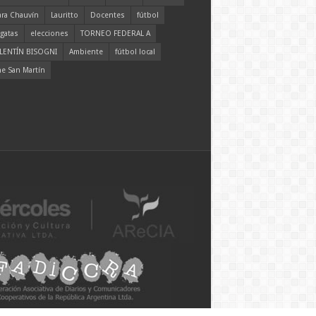
ara Chauvín
Lauritto
Docentes
fútbol
gatas
elecciones
TORNEO FEDERAL A
LENTÍN BISOGNI
Ambiente
fútbol local
ne San Martín