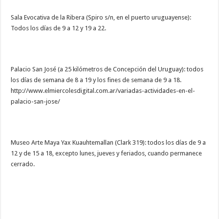
Sala Evocativa de la Ribera (Spiro s/n, en el puerto uruguayense):
Todos los días de 9 a 12 y 19 a 22.
Palacio San José (a 25 kilómetros de Concepción del Uruguay): todos
los días de semana de 8 a 19 y los fines de semana de 9 a 18.
http://www.elmiercolesdigital.com.ar/variadas-actividades-en-el-
palacio-san-jose/
Museo Arte Maya Yax Kuauhtemallan (Clark 319): todos los días de 9 a
12 y de 15 a 18, excepto lunes, jueves y feriados, cuando permanece
cerrado.