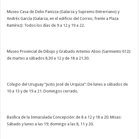
Museo Casa de Delio Panizza (Galarza y Supremo Entrerriano) y
Andrés García (Galarza, en el edificio del Correo, frente a Plaza
Ramírez): Todos los días de 9 a 12 y 19 a 22.
Museo Provincial de Dibujo y Grabado Artemio Alisio (Sarmiento 612):
de martes a sábados 8.30 a 12 y de 18 a 21.30.
Colegio del Uruguay “Justo José de Urquiza”: De lunes a sábados de
10 a 13 y de 19 a 21. Domingos cerrado.
Basílica de la Inmaculada Concepción: de 8 a 12 y 18 a 20. Misas:
Sábado y lunes a las 19; domingo a las 8, 11 y 20.