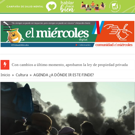
Con cambios a último momento, aprobaron la ley de propiedad privada
Del viernes 7 al domingo 9 de agosto: la agenda ¿A dónde ir? para este find
Inicio
»
Cultura
»
AGENDA ¿A DÓNDE IR ESTE FINDE?