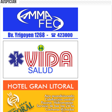
Auspician