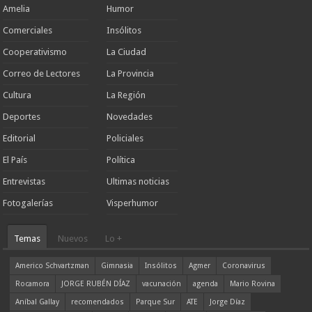
Amelia
Humor
Comerciales
Insólitos
Cooperativismo
La Ciudad
Correo de Lectores
La Provincia
Cultura
La Región
Deportes
Novedades
Editorial
Policiales
El País
Política
Entrevistas
Ultimas noticias
Fotogalerías
Visperhumor
Temas
Nuevos
Lo +
Americo Schvartzman
Gimnasia
Insólitos
Agmer
Coronavirus
Rocamora
JORGE RUBÉN DÍAZ
vacunación
agenda
Mario Rovina
Aníbal Gallay
recomendados
Parque Sur
ATE
Jorge Díaz