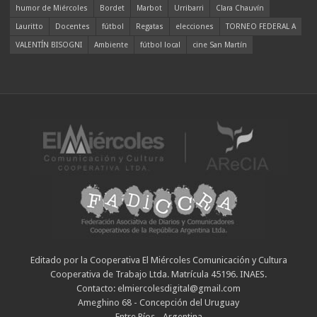
humor de Miércoles
Bordet
Marbot
Urribarri
Clara Chauvín
Lauritto
Docentes
fútbol
Regatas
elecciones
TORNEO FEDERAL A
VALENTÍN BISOGNI
Ambiente
fútbol local
cine San Martín
Editado por la Cooperativa El Miércoles Comunicación y Cultura
Cooperativa de Trabajo Ltda. Matrícula 45196. INAES.
Contacto: elmiercolesdigital@gmail.com
Ameghino 68 - Concepción del Uruguay
Entre Ríos - Argentina