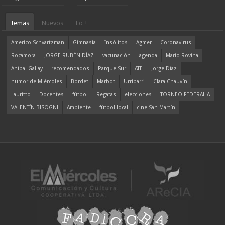
Temas
Nuevos
Lo +
Americo Schvartzman
Gimnasia
Insólitos
Agmer
Coronavirus
Rocamora
JORGE RUBÉN DÍAZ
vacunación
agenda
Mario Rovina
Aníbal Gallay
recomendados
Parque Sur
ATE
Jorge Díaz
humor de Miércoles
Bordet
Marbot
Urribarri
Clara Chauvín
Lauritto
Docentes
fútbol
Regatas
elecciones
TORNEO FEDERAL A
VALENTÍN BISOGNI
Ambiente
fútbol local
cine San Martín