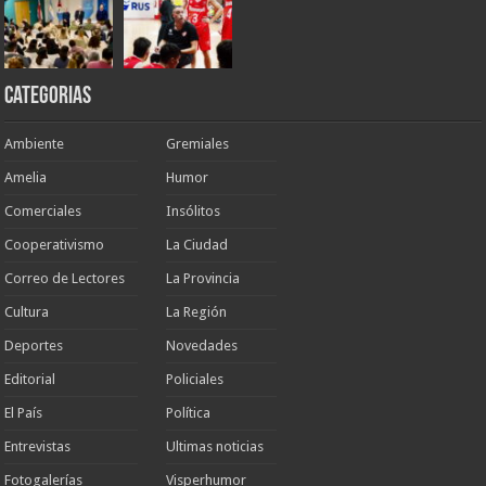
Categorias
Ambiente
Gremiales
Amelia
Humor
Comerciales
Insólitos
Cooperativismo
La Ciudad
Correo de Lectores
La Provincia
Cultura
La Región
Deportes
Novedades
Editorial
Policiales
El País
Política
Entrevistas
Ultimas noticias
Fotogalerías
Visperhumor