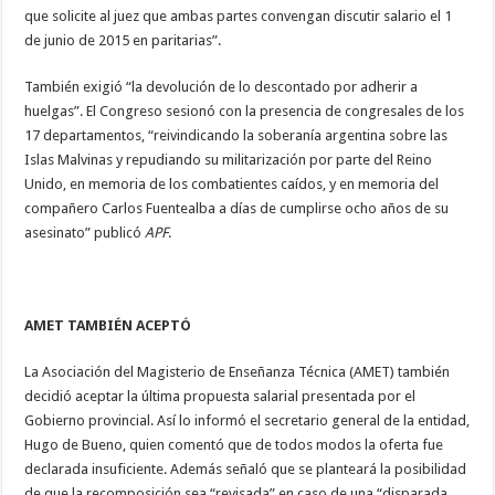
que solicite al juez que ambas partes convengan discutir salario el 1
de junio de 2015 en paritarias”.
También exigió “la devolución de lo descontado por adherir a
huelgas”. El Congreso sesionó con la presencia de congresales de los
17 departamentos, “reivindicando la soberanía argentina sobre las
Islas Malvinas y repudiando su militarización por parte del Reino
Unido, en memoria de los combatientes caídos, y en memoria del
compañero Carlos Fuentealba a días de cumplirse ocho años de su
asesinato” publicó
APF
.
AMET TAMBIÉN ACEPTÓ
La Asociación del Magisterio de Enseñanza Técnica (AMET) también
decidió aceptar la última propuesta salarial presentada por el
Gobierno provincial. Así lo informó el secretario general de la entidad,
Hugo de Bueno, quien comentó que de todos modos la oferta fue
declarada insuficiente. Además señaló que se planteará la posibilidad
de que la recomposición sea “revisada” en caso de una “disparada