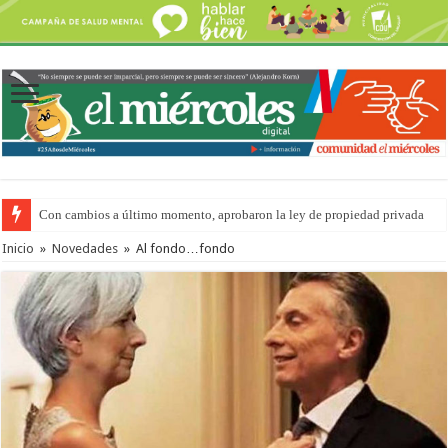
Con cambios a último momento, aprobaron la ley de propiedad privada
Adopción en Entre Ríos: el 35% de los 90 niños, niñas y adolescentes que 
Inicio
»
Novedades
»
Al fondo…fondo