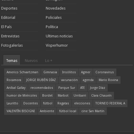
Deportes
Novedades
Editorial
Policiales
El País
Política
Entrevistas
Ultimas noticias
Fotogalerías
Visperhumor
Temas
Nuevos
Lo +
Americo Schvartzman
Gimnasia
Insólitos
Agmer
Coronavirus
Rocamora
JORGE RUBÉN DÍAZ
vacunación
agenda
Mario Rovina
Aníbal Gallay
recomendados
Parque Sur
ATE
Jorge Díaz
humor de Miércoles
Bordet
Marbot
Urribarri
Clara Chauvín
Lauritto
Docentes
fútbol
Regatas
elecciones
TORNEO FEDERAL A
VALENTÍN BISOGNI
Ambiente
fútbol local
cine San Martín