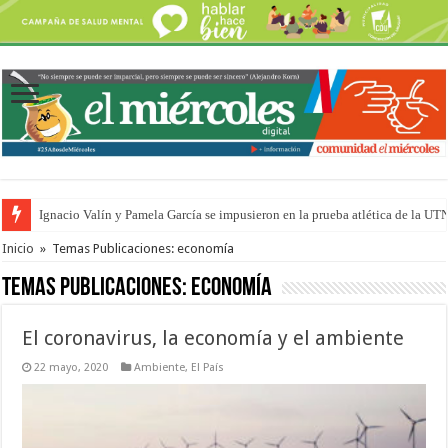
Ignacio Valín y Pamela García se impusieron en la prueba atlética de la UT
Traigo el litoral en mi canción: 100 años de Aníbal Sampayo
Inicio
»
Temas Publicaciones: economía
Temas Publicaciones:
economía
El coronavirus, la economía y el ambiente
22 mayo, 2020
Ambiente
,
El País