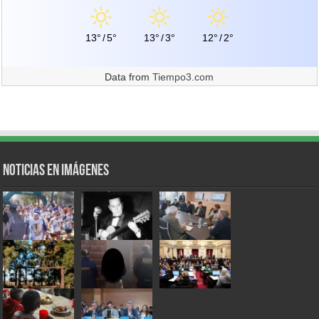
13°
/
5°
13°
/
3°
12°
/
2°
Data from
Tiempo3.com
Noticias en Imágenes