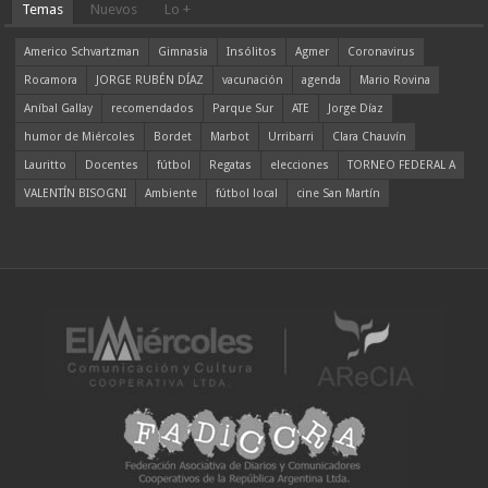
Temas
Nuevos
Lo +
Americo Schvartzman
Gimnasia
Insólitos
Agmer
Coronavirus
Rocamora
JORGE RUBÉN DÍAZ
vacunación
agenda
Mario Rovina
Aníbal Gallay
recomendados
Parque Sur
ATE
Jorge Díaz
humor de Miércoles
Bordet
Marbot
Urribarri
Clara Chauvín
Lauritto
Docentes
fútbol
Regatas
elecciones
TORNEO FEDERAL A
VALENTÍN BISOGNI
Ambiente
fútbol local
cine San Martín