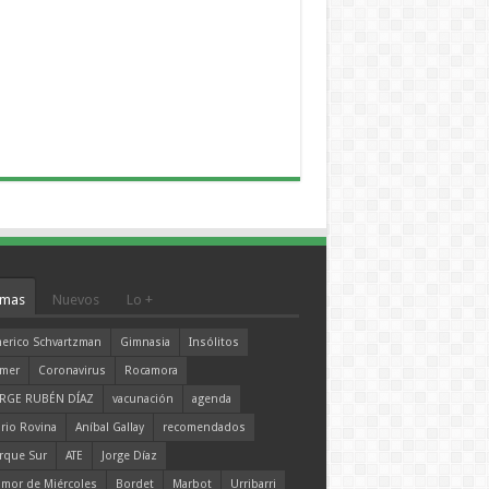
mas
Nuevos
Lo +
erico Schvartzman
Gimnasia
Insólitos
mer
Coronavirus
Rocamora
RGE RUBÉN DÍAZ
vacunación
agenda
rio Rovina
Aníbal Gallay
recomendados
rque Sur
ATE
Jorge Díaz
mor de Miércoles
Bordet
Marbot
Urribarri