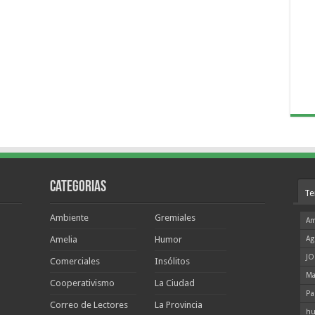
Categorias
Te
Ambiente
Gremiales
Am
Amelia
Humor
Ag
JO
Comerciales
Insólitos
Ma
Cooperativismo
La Ciudad
Pa
Correo de Lectores
La Provincia
hu