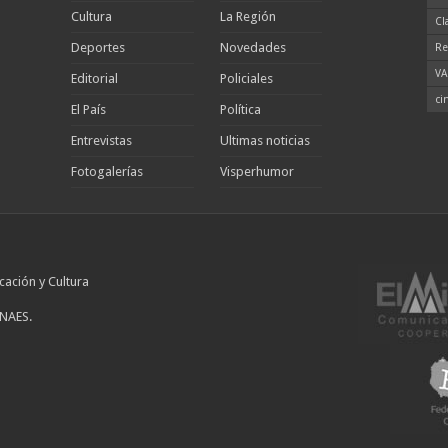
Cultura
La Región
Cl
Deportes
Novedades
Re
VA
Editorial
Policiales
ci
El País
Política
Entrevistas
Ultimas noticias
Fotogalerías
Visperhumor
cación y Cultura
INAES.