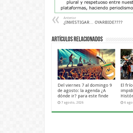
Anterior
¿INVESTIGAR… OYARBIDE????
Artículos Relacionados
Del viernes 7 al domingo 9
El frí
de agosto: la agenda ¿A
impid
dónde ir? para este finde
Histó
7 agosto, 2026
6 ago