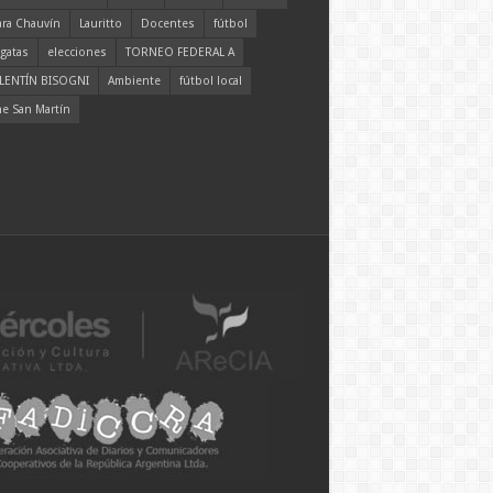
ara Chauvín
Lauritto
Docentes
fútbol
gatas
elecciones
TORNEO FEDERAL A
LENTÍN BISOGNI
Ambiente
fútbol local
ne San Martín