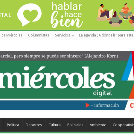
 de Miércoles
Columnistas
Servicios
La agenda ¿A dónde ir? para este 
a
Política
Deportes
Cultura
Policiales
Ambiente
Cooperativ