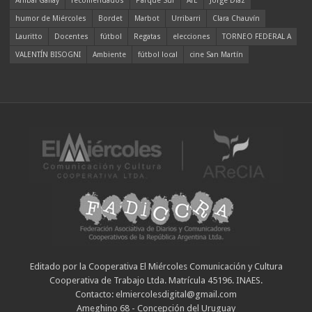
Aníbal Gallay
recomendados
Parque Sur
ATE
Jorge Díaz
humor de Miércoles
Bordet
Marbot
Urribarri
Clara Chauvín
Lauritto
Docentes
fútbol
Regatas
elecciones
TORNEO FEDERAL A
VALENTÍN BISOGNI
Ambiente
fútbol local
cine San Martín
Editado por la Cooperativa El Miércoles Comunicación y Cultura
Cooperativa de Trabajo Ltda. Matrícula 45196. INAES.
Contacto: elmiercolesdigital@gmail.com
Ameghino 68 - Concepción del Uruguay