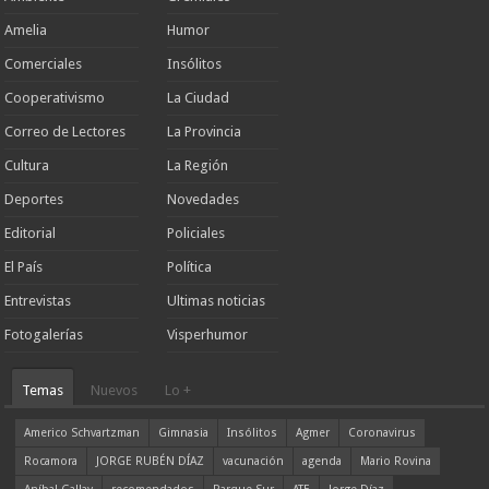
Amelia
Humor
Comerciales
Insólitos
Cooperativismo
La Ciudad
Correo de Lectores
La Provincia
Cultura
La Región
Deportes
Novedades
Editorial
Policiales
El País
Política
Entrevistas
Ultimas noticias
Fotogalerías
Visperhumor
Temas
Nuevos
Lo +
Americo Schvartzman
Gimnasia
Insólitos
Agmer
Coronavirus
Rocamora
JORGE RUBÉN DÍAZ
vacunación
agenda
Mario Rovina