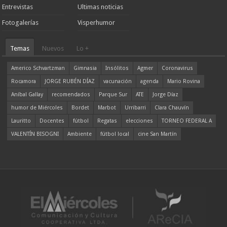
Entrevistas
Ultimas noticias
Fotogalerías
Visperhumor
Temas
Nuevos
Lo +
Americo Schvartzman
Gimnasia
Insólitos
Agmer
Coronavirus
Rocamora
JORGE RUBÉN DÍAZ
vacunación
agenda
Mario Rovina
Aníbal Gallay
recomendados
Parque Sur
ATE
Jorge Díaz
humor de Miércoles
Bordet
Marbot
Urribarri
Clara Chauvín
Lauritto
Docentes
fútbol
Regatas
elecciones
TORNEO FEDERAL A
VALENTÍN BISOGNI
Ambiente
fútbol local
cine San Martín