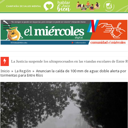
La Justicia suspende los ultraprocesados en las viandas escolares de Entre 
Se presentará la obra “La Runfla de los Macanos”
Inicio
»
La Región
»
Anuncian la caída de 100 mm de agua: doble alerta por
tormentas para Entre Ríos