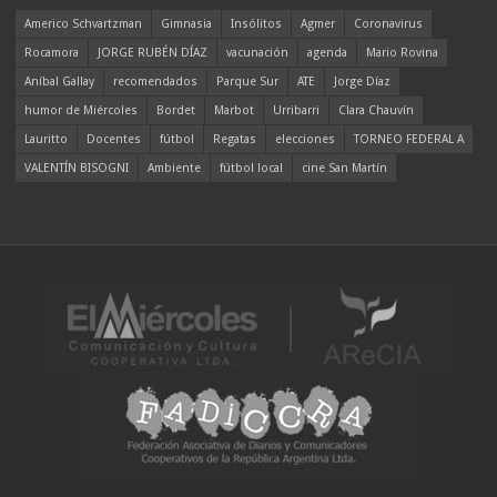
Americo Schvartzman
Gimnasia
Insólitos
Agmer
Coronavirus
Rocamora
JORGE RUBÉN DÍAZ
vacunación
agenda
Mario Rovina
Aníbal Gallay
recomendados
Parque Sur
ATE
Jorge Díaz
humor de Miércoles
Bordet
Marbot
Urribarri
Clara Chauvín
Lauritto
Docentes
fútbol
Regatas
elecciones
TORNEO FEDERAL A
VALENTÍN BISOGNI
Ambiente
fútbol local
cine San Martín