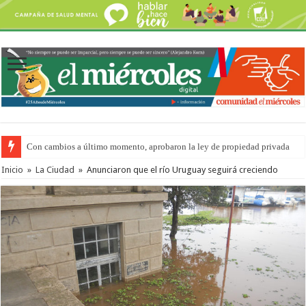
Con cambios a último momento, aprobaron la ley de propiedad privada
Del viernes 7 al domingo 9 de agosto: la agenda ¿A dónde ir? para este find
Inicio
»
La Ciudad
»
Anunciaron que el río Uruguay seguirá creciendo