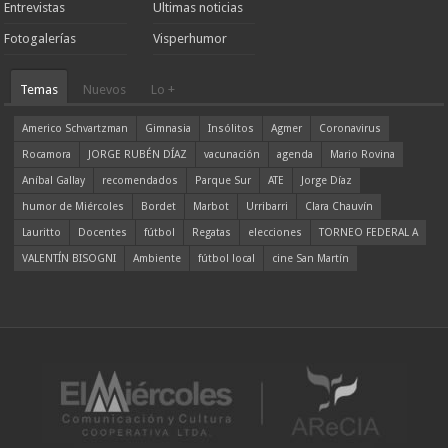
Entrevistas
Ultimas noticias
Fotogalerías
Visperhumor
Temas
Nuevos
Lo +
Americo Schvartzman
Gimnasia
Insólitos
Agmer
Coronavirus
Rocamora
JORGE RUBÉN DÍAZ
vacunación
agenda
Mario Rovina
Aníbal Gallay
recomendados
Parque Sur
ATE
Jorge Díaz
humor de Miércoles
Bordet
Marbot
Urribarri
Clara Chauvín
Lauritto
Docentes
fútbol
Regatas
elecciones
TORNEO FEDERAL A
VALENTÍN BISOGNI
Ambiente
fútbol local
cine San Martín