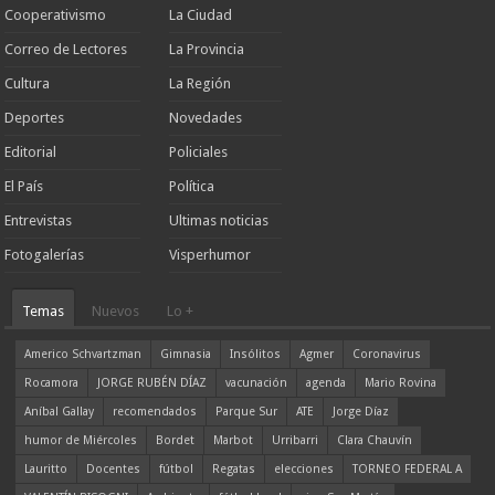
Cooperativismo
La Ciudad
Correo de Lectores
La Provincia
Cultura
La Región
Deportes
Novedades
Editorial
Policiales
El País
Política
Entrevistas
Ultimas noticias
Fotogalerías
Visperhumor
Temas
Nuevos
Lo +
Americo Schvartzman
Gimnasia
Insólitos
Agmer
Coronavirus
Rocamora
JORGE RUBÉN DÍAZ
vacunación
agenda
Mario Rovina
Aníbal Gallay
recomendados
Parque Sur
ATE
Jorge Díaz
humor de Miércoles
Bordet
Marbot
Urribarri
Clara Chauvín
Lauritto
Docentes
fútbol
Regatas
elecciones
TORNEO FEDERAL A