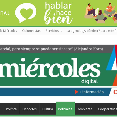
de Miércoles
Columnistas
Servicios
La agenda ¿A dónde ir? para este f
a
Política
Deportes
Cultura
Policiales
Ambiente
Cooperativi