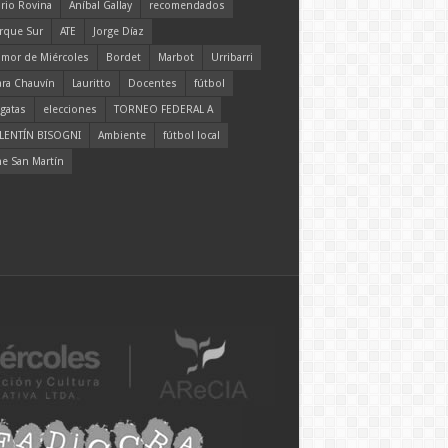
rio Rovina
Aníbal Gallay
recomendados
rque Sur
ATE
Jorge Díaz
mor de Miércoles
Bordet
Marbot
Urribarri
ara Chauvín
Lauritto
Docentes
fútbol
gatas
elecciones
TORNEO FEDERAL A
LENTÍN BISOGNI
Ambiente
fútbol local
ne San Martín