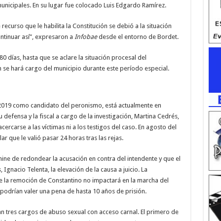
municipales. En su lugar fue colocado Luis Edgardo Ramírez.
ecurso que le habilita la Constitución se debió a la situación
ontinuar así”, expresaron a
Infobae
desde el entorno de Bordet.
0 días, hasta que se aclare la situación procesal del
n se hará cargo del municipio durante este período especial.
n 2019 como candidato del peronismo, está actualmente en
 defensa y la fiscal a cargo de la investigación, Martina Cedrés,
cercarse a las víctimas ni a los testigos del caso. En agosto del
r que le valió pasar 24 horas tras las rejas.
mine de redondear la acusación en contra del intendente y que el
Ignacio Telenta, la elevación de la causa a juicio. La
que la remoción de Constantino no impactará en la marcha del
 podrían valer una pena de hasta 10 años de prisión.
n tres cargos de abuso sexual con acceso carnal. El primero de