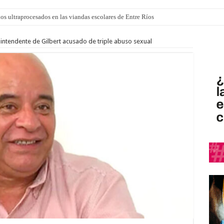
los ultraprocesados en las viandas escolares de Entre Ríos
 “La Runfla de los Macanos”
intendente de Gilbert acusado de triple abuso sexual