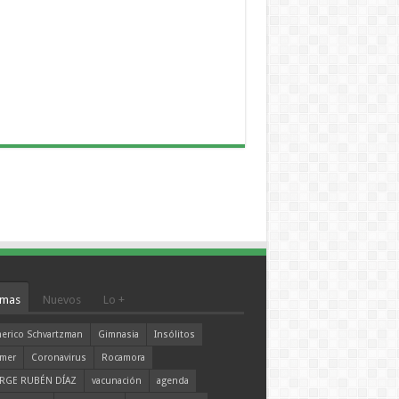
mas
Nuevos
Lo +
erico Schvartzman
Gimnasia
Insólitos
mer
Coronavirus
Rocamora
RGE RUBÉN DÍAZ
vacunación
agenda