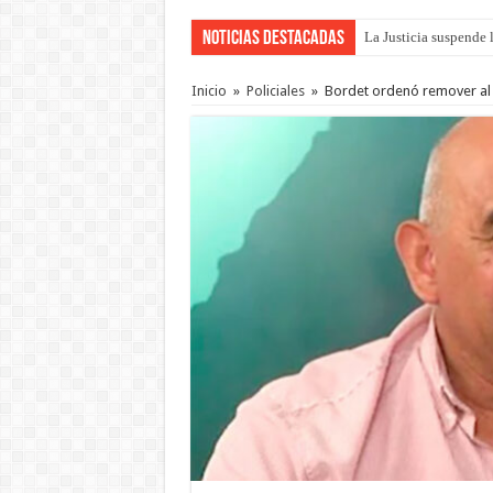
Noticias Destacadas
La Justicia suspende 
Se presentará la obra
Inicio
»
Policiales
»
Bordet ordenó remover al 