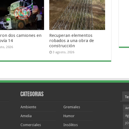
ron dos camiones en
Recuperan elementos
ovía 14
robados a una obra de
construcción
sto, 2026
3 agosto, 2026
Categorias
Te
Ambiente
Gremiales
Am
Amelia
Humor
Ag
JO
Comerciales
Insólitos