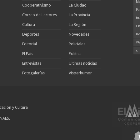
Ma
Cooperativismo
La Ciudad
Pa
Correo de Lectores
La Provincia
hu
Cultura
La Región
Cl
Deportes
Novedades
Re
VA
Editorial
Policiales
ci
El País
Política
Entrevistas
Ultimas noticias
Fotogalerías
Visperhumor
cación y Cultura
INAES.