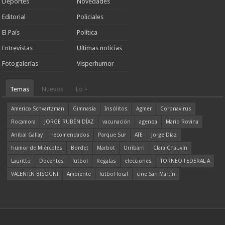
Deportes
Novedades
Editorial
Policiales
El País
Política
Entrevistas
Ultimas noticias
Fotogalerías
Visperhumor
Temas
Nuevos
Lo +
Americo Schvartzman
Gimnasia
Insólitos
Agmer
Coronavirus
Rocamora
JORGE RUBÉN DÍAZ
vacunación
agenda
Mario Rovina
Aníbal Gallay
recomendados
Parque Sur
ATE
Jorge Díaz
humor de Miércoles
Bordet
Marbot
Urribarri
Clara Chauvín
Lauritto
Docentes
fútbol
Regatas
elecciones
TORNEO FEDERAL A
VALENTÍN BISOGNI
Ambiente
fútbol local
cine San Martín