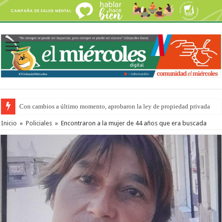
Con cambios a último momento, aprobaron la ley de propiedad privada
Adopción en Entre Ríos: el 35% de los 90 niños, niñas y adolescentes que 
Inicio
»
Policiales
»
Encontraron a la mujer de 44 años que era buscada