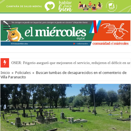
OSER: Frigerio aseguró que mejoraron el servicio, redujeron el déficit e
La Justicia suspende los ultraprocesados en las viandas escolares de Entre 
Inicio
»
Policiales
»
Buscan tumbas de desaparecidos en el cementerio de
Villa Paranacito