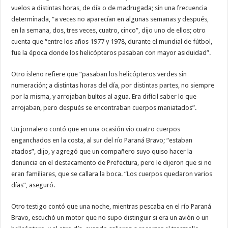
vuelos a distintas horas, de día o de madrugada; sin una frecuencia
determinada, “a veces no aparecían en algunas semanas y después,
en la semana, dos, tres veces, cuatro, cinco”, dijo uno de ellos; otro
cuenta que “entre los años 1977 y 1978, durante el mundial de fútbol,
fue la época donde los helicópteros pasaban con mayor asiduidad”.
Otro isleño refiere que “pasaban los helicópteros verdes sin
numeración; a distintas horas del día, por distintas partes, no siempre
por la misma, y arrojaban bultos al agua. Era difícil saber lo que
arrojaban, pero después se encontraban cuerpos maniatados”.
Un jornalero contó que en una ocasión vio cuatro cuerpos
enganchados en la costa, al sur del río Paraná Bravo; “estaban
atados”, dijo, y agregó que un compañero suyo quiso hacer la
denuncia en el destacamento de Prefectura, pero le dijeron que si no
eran familiares, que se callara la boca. “Los cuerpos quedaron varios
días”, aseguró.
Otro testigo contó que una noche, mientras pescaba en el río Paraná
Bravo, escuchó un motor que no supo distinguir si era un avión o un