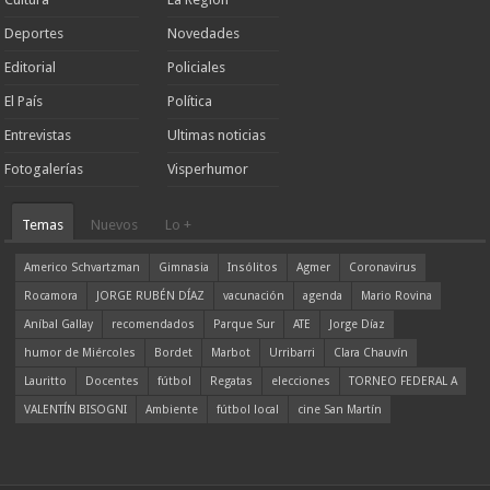
Deportes
Novedades
Editorial
Policiales
El País
Política
Entrevistas
Ultimas noticias
Fotogalerías
Visperhumor
Temas
Nuevos
Lo +
Americo Schvartzman
Gimnasia
Insólitos
Agmer
Coronavirus
Rocamora
JORGE RUBÉN DÍAZ
vacunación
agenda
Mario Rovina
Aníbal Gallay
recomendados
Parque Sur
ATE
Jorge Díaz
humor de Miércoles
Bordet
Marbot
Urribarri
Clara Chauvín
Lauritto
Docentes
fútbol
Regatas
elecciones
TORNEO FEDERAL A
VALENTÍN BISOGNI
Ambiente
fútbol local
cine San Martín