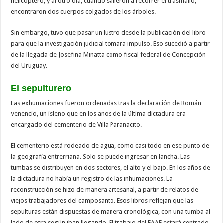
helicóptero, y al otro día, cuando salieron a recorrer el trasmallo,
encontraron dos cuerpos colgados de los árboles.
Sin embargo, tuvo que pasar un lustro desde la publicación del libro
para que la investigación judicial tomara impulso. Eso sucedió a partir
de la llegada de Josefina Minatta como fiscal federal de Concepción
del Uruguay.
El sepulturero
Las exhumaciones fueron ordenadas tras la declaración de Román
Venencio, un isleño que en los años de la última dictadura era
encargado del cementerio de Villa Paranacito.
El cementerio está rodeado de agua, como casi todo en ese punto de
la geografía entrerriana. Solo se puede ingresar en lancha. Las
tumbas se distribuyen en dos sectores, el alto y el bajo. En los años de
la dictadura no había un registro de las inhumaciones. La
reconstrucción se hizo de manera artesanal, a partir de relatos de
viejos trabajadores del camposanto. Esos libros reflejan que las
sepulturas están dispuestas de manera cronológica, con una tumba al
lado de otra según iban llegando. El trabajo del EAAF estará centrado