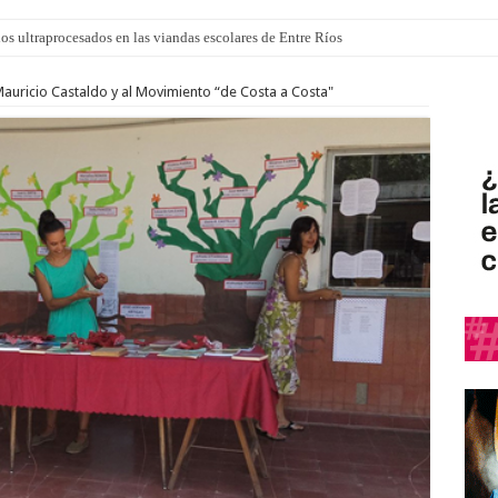
los ultraprocesados en las viandas escolares de Entre Ríos
 “La Runfla de los Macanos”
Mauricio Castaldo y al Movimiento “de Costa a Costa"