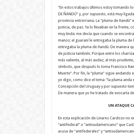
“En estos trabajos últimos estoy tomando l
DE ÑANDÚ” y, por supuesto, está muy ligada a
provincia entrerriana. La “pluma de ñandú” 
justicia, de paz. Ya lo llevaban en la frente,
muy linda: me decía que cuando se encontra
manos; el guaraní le entregaba la pluma de l
entregaba la pluma de ñandú. De manera que
de justicia también. Porque entre los charrú
más valiente, al más audaz, al más prudente,
símbolo, que después lo toma Francisco Ram
Muerte”. Por fin, la “pluma” sigue andando e
yo digo, como dice el tema: “la pluma anda 
Concepción del Uruguay y por supuesto tiene u
De manera que yo he tratado de evocarla de
UN ATAQUE CADA VEZ 
En esta explicación de Linares Cardozo no 
“antifederal” o “antisudamericano” que Cast
acusa de “antifederales” y “antisudamericanos