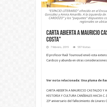
“ESPACIO LITERARIO” ofrecido en el Encu
González y Amira Amarillo. A la izquierda de
CARDOZO” y los “paquetes” dispuestos con 
regionales se ubica
Carta abierta a Mauricio Ca
Costa"
7 febrero, 2019
597 Visitas
El profesor Raúl Tournoud envió esta extensa
Cardozo y abunda en otras consideraciones so
Ver nota relacionada: Una pluma de ñan
CARTA ABIERTA A MAURICIO CASTALDO
HISTORIA Y CULTURA CANÍBALES HACIA C. DE
23º aniversario del fallecimiento de Linares