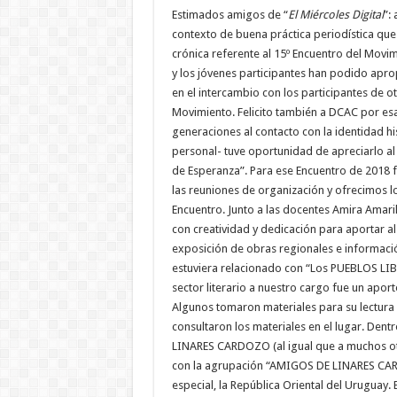
Estimados amigos de “
El Miércoles Digital
”:
contexto de buena práctica periodística que c
crónica referente al 15º Encuentro del Movi
y los jóvenes participantes han podido apro
en el intercambio con los participantes de 
Movimiento. Felicito también a DCAC por esa
generaciones al contacto con la identidad hist
personal- tuve oportunidad de apreciarlo al 
de Esperanza”. Para ese Encuentro de 2018
las reuniones de organización y ofrecimos l
Encuentro. Junto a las docentes Amira Amar
con creatividad y dedicación para aportar a
exposición de obras regionales e informació
estuviera relacionado con “Los PUEBLOS LIBR
sector literario a nuestro cargo fue un apo
Algunos tomaron materiales para su lectura 
consultaron los materiales en el lugar. Dent
LINARES CARDOZO (al igual que a muchos ot
con la agrupación “AMIGOS DE LINARES CARDO
especial, la República Oriental del Uruguay. 