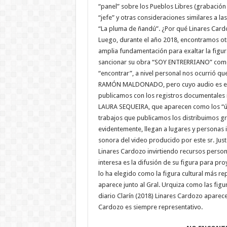
“panel” sobre los Pueblos Libres (grabació
“jefe” y otras consideraciones similares a 
“La pluma de ñandú”. ¿Por qué Linares Card
Luego, durante el año 2018, encontramos otr
amplia fundamentación para exaltar la figur
sancionar su obra “SOY ENTRERRIANO” como h
“encontrar”, a nivel personal nos ocurrió qu
RAMÓN MALDONADO, pero cuyo audio es el q
publicamos con los registros documentales i
LAURA SEQUEIRA, que aparecen como los “últ
trabajos que publicamos los distribuimos gra
evidentemente, llegan a lugares y personas
sonora del video producido por este sr. Ju
Linares Cardozo invirtiendo recursos perso
interesa es la difusión de su figura para pro
lo ha elegido como la figura cultural más re
aparece junto al Gral. Urquiza como las figu
diario Clarín (2018) Linares Cardozo aparece
Cardozo es siempre representativo.