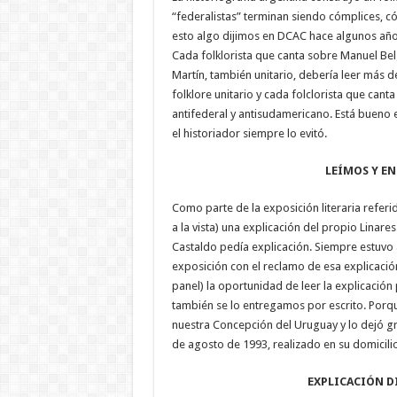
“federalistas” terminan siendo cómplices, có
esto algo dijimos en DCAC hace algunos año
Cada folklorista que canta sobre Manuel Bel
Martín, también unitario, debería leer más de
folklore unitario y cada folclorista que cant
antifederal y antisudamericano. Está bueno 
el historiador siempre lo evitó.
LEÍMOS Y E
Como parte de la exposición literaria referi
a la vista) una explicación del propio Lina
Castaldo pedía explicación. Siempre estuvo 
exposición con el reclamo de esa explicac
panel) la oportunidad de leer la explicación
también se lo entregamos por escrito. Po
nuestra Concepción del Uruguay y lo dejó gr
de agosto de 1993, realizado en su domicilio
EXPLICACIÓN DIRECTA DE