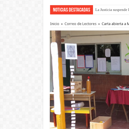
Noticias Destacadas
La Justicia suspende 
Se presentará la obra
Inicio
»
Correo de Lectores
»
Carta abierta a 