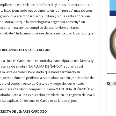
mplices de ese folklore “antifederal” y “antisudamericano”. De
s. Estoy pensando especialmente en los “gurises” más jóvenes.
grano, que era monárquico y unitario, o que canta sobre San
 historia. Porque la historiografía argentina construyó un
a eso termina siendo cómplice de ese folklore unitario,
el debate.” Indicamos que ese debate nunca tuvo lugar, porque
NTREGAMOS ESTA EXPLICACIÓN
da a Linares Cardozo se encontraba transcripta en una lámina (y
res acerca de su obra “LA PLUMA DE ÑANDÚ”, sobre la cual
a la vista de todos. Pero dado que había terminado su
ión, personalmente pedimos a Atahualpa Puchulu (moderador del
Segui
 para el conocimiento de Castaldo y luego de leer el texto
rque Linares Cardozo compuso su tema “LA PLUMA DE ÑANDÚ” en
abado junto a una explicación detallada en un registro del día 6
. La explicación de Linares Cardozo es la que sigue.
 LINARES CARDOZO