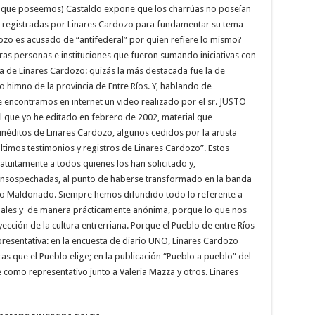
n que poseemos) Castaldo expone que los charrúas no poseían
las registradas por Linares Cardozo para fundamentar su tema
ozo es acusado de “antifederal” por quien refiere lo mismo?
as personas e instituciones que fueron sumando iniciativas con
a de Linares Cardozo: quizás la más destacada fue la de
imno de la provincia de Entre Ríos. Y, hablando de
e encontramos en internet un video realizado por el sr. JUSTO
ue yo he editado en febrero de 2002, material que
néditos de Linares Cardozo, algunos cedidos por la artista
imos testimonios y registros de Linares Cardozo”. Estos
tuitamente a todos quienes los han solicitado y,
 insospechadas, al punto de haberse transformado en la banda
sto Maldonado. Siempre hemos difundido todo lo referente a
nales y de manera prácticamente anónima, porque lo que nos
yección de la cultura entrerriana. Porque el Pueblo de entre Ríos
presentativa: en la encuesta de diario UNO, Linares Cardozo
ras que el Pueblo elige; en la publicación “Pueblo a pueblo” del
 como representativo junto a Valeria Mazza y otros. Linares