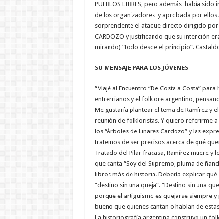
PUEBLOS LIBRES, pero además había sido 
de los organizadores y aprobada por ellos. 
sorprendente el ataque directo dirigido por e
CARDOZO y justificando que su intención era
mirando) “todo desde el principio”. Castaldo
SU MENSAJE PARA LOS JÓVENES
“Viajé al Encuentro “De Costa a Costa” para h
entrerrianos y el folklore argentino, pensa
Me gustaría plantear el tema de Ramírez y el
reunión de folkloristas. Y quiero referirme
los “Árboles de Linares Cardozo” y las exp
tratemos de ser precisos acerca de qué quer
Tratado del Pilar fracasa, Ramírez muere y lo
que canta “Soy del Supremo, pluma de ñan
libros más de historia. Debería explicar qu
“destino sin una queja”. “Destino sin una qu
porque el artiguismo es quejarse siempre y p
bueno que quienes cantan o hablan de estas
La historiografía argentina construyó un fol