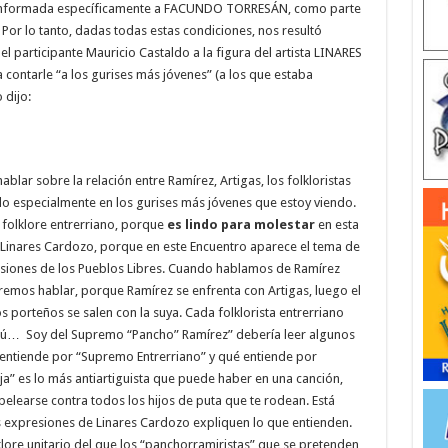
informada específicamente a FACUNDO TORRESÁN, como parte
Por lo tanto, dadas todas estas condiciones, nos resultó
l participante Mauricio Castaldo a la figura del artista LINARES
 contarle “a los gurises más jóvenes” (a los que estaba
 dijo:
ablar sobre la relación entre Ramírez, Artigas, los folkloristas
ndo especialmente en los gurises más jóvenes que estoy viendo.
 folklore entrerriano, porque
es lindo para molestar
en esta
 a Linares Cardozo, porque en este Encuentro aparece el tema de
resiones de los Pueblos Libres. Cuando hablamos de Ramírez
emos hablar, porque Ramírez se enfrenta con Artigas, luego el
s porteños se salen con la suya. Cada folklorista entrerriano
dú… Soy del Supremo “Pancho” Ramírez” debería leer algunos
é entiende por “Supremo Entrerriano” y qué entiende por
eja” es lo más antiartiguista que puede haber en una canción,
elearse contra todos los hijos de puta que te rodean. Está
 expresiones de Linares Cardozo expliquen lo que entienden.
klore unitario del que los “panchorramiristas” que se pretenden