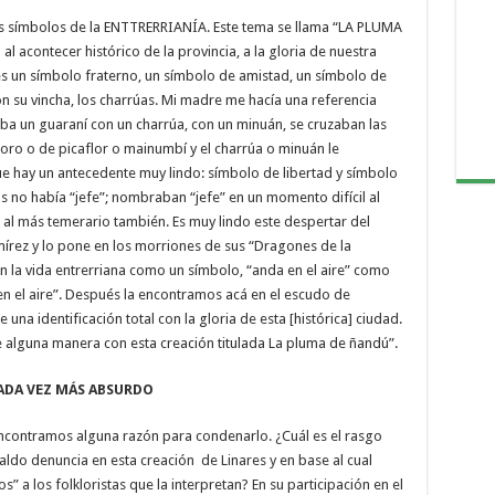
os símbolos de la ENTTRERRIANÍA. Este tema se llama “LA PLUMA
l acontecer histórico de la provincia, a la gloria de nuestra
es un símbolo fraterno, un símbolo de amistad, un símbolo de
 con su vincha, los charrúas. Mi madre me hacía una referencia
ba un guaraní con un charrúa, con un minuán, se cruzaban las
oro o de picaflor o mainumbí y el charrúa o minuán le
 hay un antecedente muy lindo: símbolo de libertad y símbolo
as no había “jefe”; nombraban “jefe” en un momento difícil al
 al más temerario también. Es muy lindo este despertar del
írez y lo pone en los morriones de sus “Dragones de la
n la vida entrerriana como un símbolo, “anda en el aire” como
en el aire”. Después la encontramos acá en el escudo de
na identificación total con la gloria de esta [histórica] ciudad.
 alguna manera con esta creación titulada La pluma de ñandú”.
MÁS ABSURDO
encontramos alguna razón para condenarlo. ¿Cuál es el rasgo
aldo denuncia en esta creación de Linares y en base al cual
” a los folkloristas que la interpretan? En su participación en el