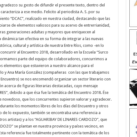
 agradezco su gesto de difundir el presente texto, dentro del
aracteriza a ese medio. Felicito al periodista A. S. por su
miento “DCAC”, realizado en nuestra ciudad, destacando que las
piarse de elementos valiosos para su acervo de entrerrianidad,
otras generaciones adultas y mayores que enriquecen al
 dinámica tan efectiva en su forma de integrar a las nuevas
órica, cultural y artística de nuestra Entre Ríos, como -en lo
concurrir al Encuentro 2018, desarrollado en la Escuela “Surco
 formamos parte del equipo de colaboradores, concurrimos a
os elementos que estuvieron a nuestro alcance para el
illo y Ana María González (compañeras con las que trabajamos
l Encuentro) se nos encomendó organizar un sector literario con
n acerca de figuras literarias destacadas, cuyo mensaje
ES”, debido a que ésa fue la temática del Encuentro 2018. Ése
rte novedoso, que los concurrentes supieron valorar y agradecer.
durante los momentos libres de los días del Encuentro y otros
ro de lo expuesto, también se encontraba una referencia a
ros artistas) y a los “AGUARIBAY DE LINARES CARDOZO”, que
ZO” se plantan en nuestra provincia y países vecinos, en
Esta referencia fue totalmente pertinente con la temática de los