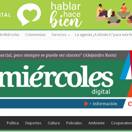
de Miércoles
Columnistas
Servicios
La agenda ¿A dónde ir? para este f
a
Política
Deportes
Cultura
Policiales
Ambiente
Cooperativ