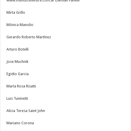
www.mundosilvestre.com.ar Damian Fanelli
Mirta Grillo
Mónica Manolio
Gerardo Roberto Martínez
Arturo Botelli
Jose Muchnik
Egidio Garcia
María Rosa Risatti
Luis Tuninetti
Alicia Teresa Saint John
Mariano Corona