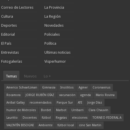
Correo de Lectores
La Provincia
Cultura
La Región
Deportes
Novedades
Editorial
Policiales
El País
Política
Entrevistas
Ultimas noticias
Fotogalerías
Visperhumor
Temas
Nuevos
Lo +
Americo Schvartzman
Gimnasia
Insólitos
Agmer
Coronavirus
Rocamora
JORGE RUBÉN DÍAZ
vacunación
agenda
Mario Rovina
Aníbal Gallay
recomendados
Parque Sur
ATE
Jorge Díaz
humor de Miércoles
Bordet
Marbot
Urribarri
Clara Chauvín
Lauritto
Docentes
fútbol
Regatas
elecciones
TORNEO FEDERAL A
VALENTÍN BISOGNI
Ambiente
fútbol local
cine San Martín