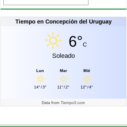
Tiempo en Concepción del Uruguay
6°
C
Soleado
Lun
Mar
Mié
14°
/
3°
11°
/
2°
12°
/
4°
Data from
Tiempo3.com