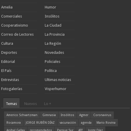
Amelia
Humor
Comerciales
Insólitos
Cooperativismo
La Ciudad
Correo de Lectores
La Provincia
Cultura
La Región
Deportes
Novedades
Editorial
Policiales
El País
Política
Entrevistas
Ultimas noticias
Fotogalerías
Visperhumor
Temas
Nuevos
Lo +
Americo Schvartzman
Gimnasia
Insólitos
Agmer
Coronavirus
Rocamora
JORGE RUBÉN DÍAZ
vacunación
agenda
Mario Rovina
Aníbal Gallay
recomendados
Parque Sur
ATE
Jorge Díaz