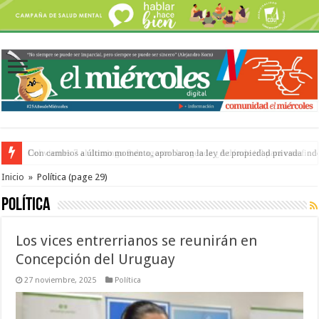
Del viernes 7 al domingo 9 de agosto: la agenda ¿A dónde ir? para este find
Inicio
»
Política
(page 29)
Política
Los vices entrerrianos se reunirán en
Concepción del Uruguay
27 noviembre, 2025
Política