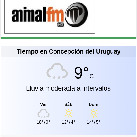
Tiempo en Concepción del Uruguay
9°
C
Lluvia moderada a intervalos
Vie
Sáb
Dom
18°
/
9°
12°
/
4°
14°
/
5°