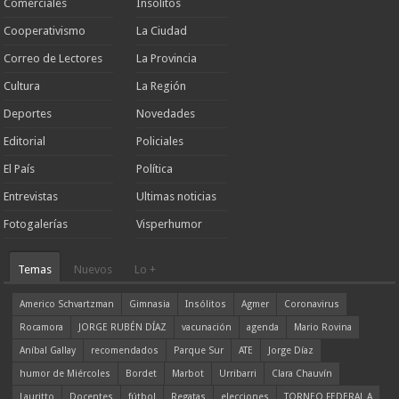
Comerciales
Insólitos
Cooperativismo
La Ciudad
Correo de Lectores
La Provincia
Cultura
La Región
Deportes
Novedades
Editorial
Policiales
El País
Política
Entrevistas
Ultimas noticias
Fotogalerías
Visperhumor
Temas
Nuevos
Lo +
Americo Schvartzman
Gimnasia
Insólitos
Agmer
Coronavirus
Rocamora
JORGE RUBÉN DÍAZ
vacunación
agenda
Mario Rovina
Aníbal Gallay
recomendados
Parque Sur
ATE
Jorge Díaz
humor de Miércoles
Bordet
Marbot
Urribarri
Clara Chauvín
Lauritto
Docentes
fútbol
Regatas
elecciones
TORNEO FEDERAL A