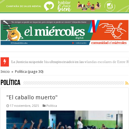
Se presentará la obra “La Runfla de los Macanos”
Inicio
»
Política
(page 30)
Política
"El caballo muerto"
17 noviembre, 2025
Política