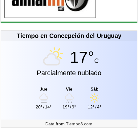
Tiempo en Concepción del Uruguay
17°
C
Parcialmente nublado
Jue
Vie
Sáb
20°
/
14°
19°
/
9°
12°
/
4°
Data from
Tiempo3.com