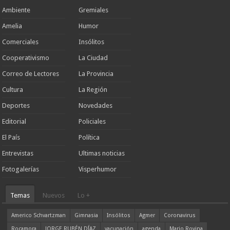
Ambiente
Gremiales
Amelia
Humor
Comerciales
Insólitos
Cooperativismo
La Ciudad
Correo de Lectores
La Provincia
Cultura
La Región
Deportes
Novedades
Editorial
Policiales
El País
Política
Entrevistas
Ultimas noticias
Fotogalerías
Visperhumor
Temas
Nuevos
Lo +
Americo Schvartzman
Gimnasia
Insólitos
Agmer
Coronavirus
Rocamora
JORGE RUBÉN DÍAZ
vacunación
agenda
Mario Rovina