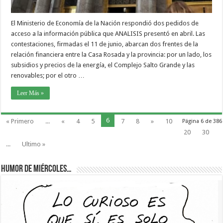
El Ministerio de Economía de la Nación respondió dos pedidos de
acceso a la información pública que ANALISIS presentó en abril. Las
contestaciones, firmadas el 11 de junio, abarcan dos frentes de la
relación financiera entre la Casa Rosada y la provincia: por un lado, los
subsidios y precios de la energía, el Complejo Salto Grande y las
renovables; por el otro …
Leer Más »
6
« Primero
...
«
4
5
7
8
»
10
Página 6 de 386
20
30
...
Ultimo »
Humor de Miércoles…