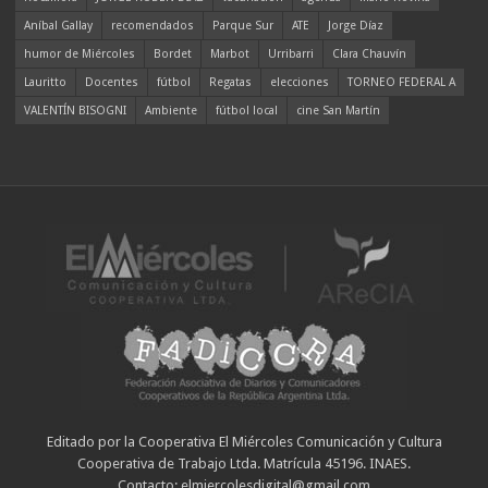
Aníbal Gallay
recomendados
Parque Sur
ATE
Jorge Díaz
humor de Miércoles
Bordet
Marbot
Urribarri
Clara Chauvín
Lauritto
Docentes
fútbol
Regatas
elecciones
TORNEO FEDERAL A
VALENTÍN BISOGNI
Ambiente
fútbol local
cine San Martín
Editado por la Cooperativa El Miércoles Comunicación y Cultura
Cooperativa de Trabajo Ltda. Matrícula 45196. INAES.
Contacto: elmiercolesdigital@gmail.com