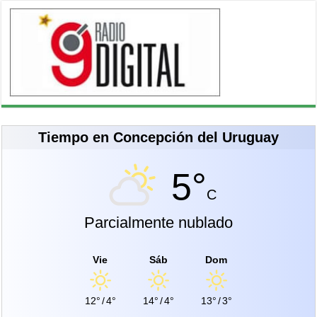
Tiempo en Concepción del Uruguay
5°
C
Parcialmente nublado
Vie
Sáb
Dom
12°
/
4°
14°
/
4°
13°
/
3°