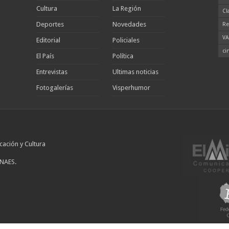
Cultura
La Región
Cl
Deportes
Novedades
Re
VA
Editorial
Policiales
ci
El País
Política
Entrevistas
Ultimas noticias
Fotogalerías
Visperhumor
cación y Cultura
INAES.