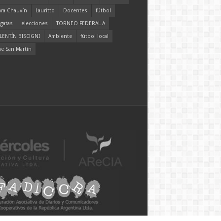
ara Chauvín
Lauritto
Docentes
fútbol
gatas
elecciones
TORNEO FEDERAL A
LENTÍN BISOGNI
Ambiente
fútbol local
ne San Martín