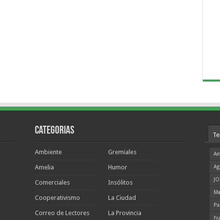
Categorias
Te
Ambiente
Gremiales
Am
Amelia
Humor
Ag
JO
Comerciales
Insólitos
Ma
Cooperativismo
La Ciudad
Pa
Correo de Lectores
La Provincia
hu