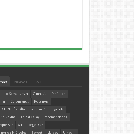
mas
Nuevos
Lo +
erico Schvartzman
Gimnasia
Insólitos
mer
Coronavirus
Rocamora
RGE RUBÉN DÍAZ
vacunación
agenda
rio Rovina
Aníbal Gallay
recomendados
rque Sur
ATE
Jorge Díaz
mor de Miércoles
Bordet
Marbot
Urribarri