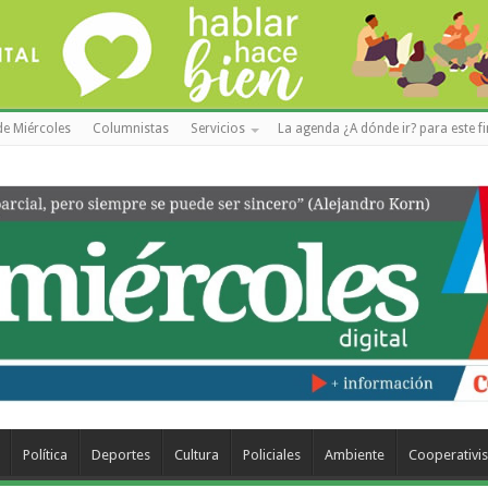
de Miércoles
Columnistas
Servicios
La agenda ¿A dónde ir? para este f
Política
Deportes
Cultura
Policiales
Ambiente
Cooperativi