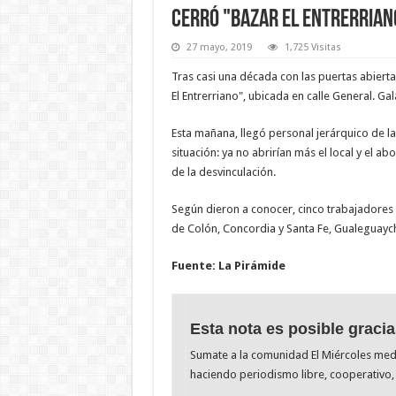
Cerró "Bazar El Entrerrian
27 mayo, 2019
1,725 Visitas
Tras casi una década con las puertas abiert
El Entrerriano", ubicada en calle General. Ga
Esta mañana, llegó personal jerárquico de l
situación: ya no abrirían más el local y el a
de la desvinculación.
Según dieron a conocer, cinco trabajadores 
de Colón, Concordia y Santa Fe, Gualeguayc
Fuente: La Pirámide
Esta nota es posible gracia
Sumate a la comunidad El Miércoles me
haciendo periodismo libre, cooperativo, 