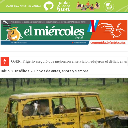
OSER: Frigerio aseguró que mejoraron el servicio, redujeron el déficit e
Por primera vez hicieron una cirugía de reconstrucción torácica en el Hospi
Inicio
»
Insólitos
»
Chivos de antes, ahora y siempre