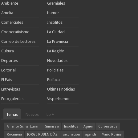
Ambiente
Gremiales
Amelia
Humor
Comerciales
Insólitos
Cooperativismo
La Ciudad
Correo de Lectores
La Provincia
Cultura
La Región
Deportes
Novedades
Editorial
Policiales
El País
Política
Entrevistas
Ultimas noticias
Fotogalerías
Visperhumor
Temas
Nuevos
Lo +
Americo Schvartzman
Gimnasia
Insólitos
Agmer
Coronavirus
Rocamora
JORGE RUBÉN DÍAZ
vacunación
agenda
Mario Rovina