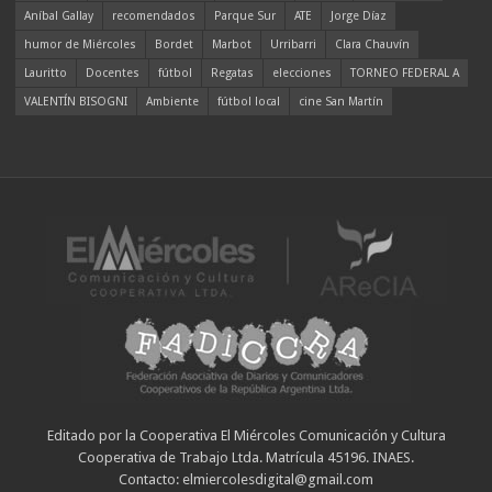
Aníbal Gallay
recomendados
Parque Sur
ATE
Jorge Díaz
humor de Miércoles
Bordet
Marbot
Urribarri
Clara Chauvín
Lauritto
Docentes
fútbol
Regatas
elecciones
TORNEO FEDERAL A
VALENTÍN BISOGNI
Ambiente
fútbol local
cine San Martín
Editado por la Cooperativa El Miércoles Comunicación y Cultura
Cooperativa de Trabajo Ltda. Matrícula 45196. INAES.
Contacto: elmiercolesdigital@gmail.com