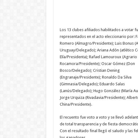
Los 13 clubes afiliados habilitados a votar f
representados en el acto eleccionario por: 
Romero (Almagro/Presidente); Luis Bonus (At
Uruguay/Delegado); Ariana Adón (atlético C
Elía/Presidenta); Rafael Lamouroux (Agrario
Rocamora/Presidente); Oscar Gómez (Don
Bosco/Delegado); Cristian Dening
(Engranaje/Presidente); Ronaldo Da Silva
(Gimnasia/Delegado); Eduardo Salas
(Lanús/Delegado); Hugo González (María Aux
Jorge Urquiza (Rivadavia/Presidente); Alber
China/Presidente).
El recuento fue voto a voto y se llevó adelant
de total transparencia y de fiesta democráti
Con el resultado final llegó el saludo y las
los ganadores.