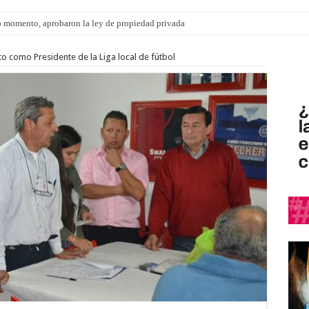
 momento, aprobaron la ley de propiedad privada
ngo 9 de agosto: la agenda ¿A dónde ir? para este finde
to como Presidente de la Liga local de fútbol