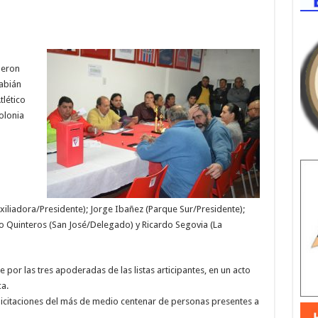
ueron
Fabián
lético
olonia
iliadora/Presidente); Jorge Ibañez (Parque Sur/Presidente);
to Quinteros (San José/Delegado) y Ricardo Segovia (La
e por las tres apoderadas de las listas articipantes, en un acto
ca.
 felicitaciones del más de medio centenar de personas presentes a