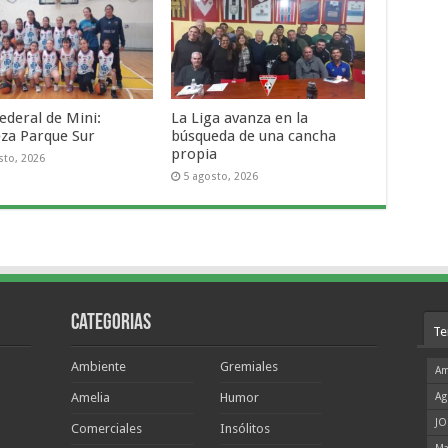
ederal de Mini:
La Liga avanza en la
za Parque Sur
búsqueda de una cancha
propia
sto, 2026
5 agosto, 2026
Categorias
Te
Ambiente
Gremiales
Am
Amelia
Humor
Ag
JO
Comerciales
Insólitos