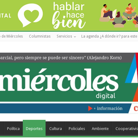
 de Miércoles
Columnistas
Servicios
La agenda ¿A dónde ir? para este 
a
Política
Deportes
Cultura
Policiales
Ambiente
Cooperativi