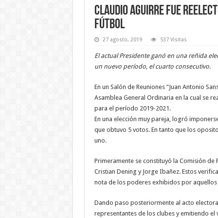
Claudio Aguirre fue reelect
fútbol
27 agosto, 2019
537 Visitas
El actual Presidente ganó en una reñida elec
un nuevo período, el cuarto consecutivo.
En un Salón de Reuniones “Juan Antonio Sanso
Asamblea General Ordinaria en la cual se rea
para el período 2019-2021.
En una elección muy pareja, logró imponerse 
que obtuvo 5 votos. En tanto que los oposi
uno.
Primeramente se constituyó la Comisión de 
Cristian Dening y Jorge Ibañez. Estos verifi
nota de los poderes exhibidos por aquellos 
Dando paso posteriormente al acto electora
representantes de los clubes y emitiendo el v