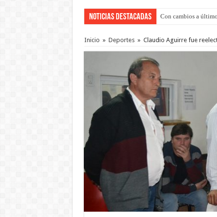
Noticias Destacadas
Con cambios a último
Del viernes 7 al domi
Inicio
»
Deportes
»
Claudio Aguirre fue reelec