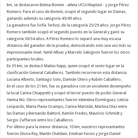
km, se destacaron Betina Bonnin - atleta UCU/Aluplast - y Jorge Pérez
Romero. Para el caso de Bonnin, ocupó el segundo lugar en Damas,
ganando además su categoría 45/49 años.
La ganadora fue Sofía Terlizzi, de la categoría 25/29 años. Jorge Pérez
Romero también ocupó el segundo puesto en la General y ganó su
categoría 30/34 años. A Pérez Romero lo separó una muy escasa
distancia del ganador de la prueba, demostrando esto una vez más su
impresionante nivel. Yamil Albiac y Marcelo Sabignon fueron los otros
participantes locales.
En 35 km, se destacó Matías Kapp, quien ocupó el sexto lugar en la
clasificación General Caballeros. También recorrieron esta distancia
Luciana Alberto, Santiago Soto, Damián Otero y Rubén Caballero,
En el caso de los 21 km, fue su ganadora con un excelente desempeño
la local Carina Chiappetti y ocupó el tercer puesto de podio General
Yanina Niz. Otros representantes fueron Valentina Domínguez, Leticia
Leopardo, María Flavia Ocampo, Carina Maristán, Martina Díaz entre
las Damas y Bernando Baltoré, Ramón Fredes, Mauricio Schmidt y
Sergio Zaffaroni entre los Caballeros.
Por último para la menor distancia, 10 km, nuestros representantes
fueron Gloria Rey, Martín Chaldain, Esteban Fassio y Jorge Daniel