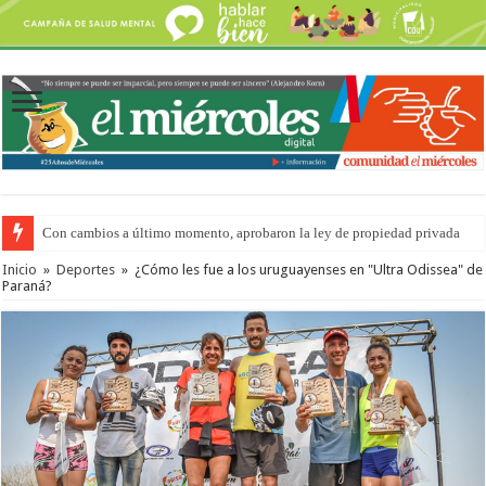
Con cambios a último momento, aprobaron la ley de propiedad privada
Del viernes 7 al domingo 9 de agosto: la agenda ¿A dónde ir? para este find
Inicio
»
Deportes
»
¿Cómo les fue a los uruguayenses en "Ultra Odissea" de
Paraná?