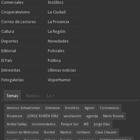
Comerciales
Insólitos
Cooperativismo
La Ciudad
Correo de Lectores
La Provincia
Cultura
La Región
Deportes
Novedades
Editorial
Policiales
El País
Política
Entrevistas
Ultimas noticias
Fotogalerías
Visperhumor
Temas
Nuevos
Lo +
Americo Schvartzman
Gimnasia
Insólitos
Agmer
Coronavirus
Rocamora
JORGE RUBÉN DÍAZ
vacunación
agenda
Mario Rovina
Aníbal Gallay
recomendados
Parque Sur
ATE
Jorge Díaz
humor de Miércoles
Bordet
Marbot
Urribarri
Clara Chauvín