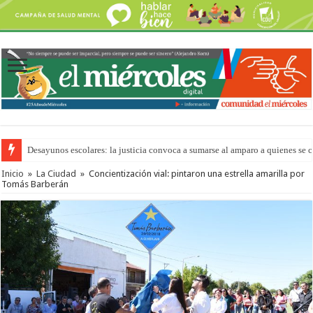
Desayunos escolares: la justicia convoca a sumarse al amparo a quienes se 
“La Feria en tu Barrio” para agostocon sus días y horarios
Inicio
»
La Ciudad
»
Concientización vial: pintaron una estrella amarilla por
Tomás Barberán