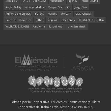
Rocamora
JORGE RUBÉN DÍAZ
vacunación
agenda
Mario Rovina
Aníbal Gallay
recomendados
Parque Sur
ATE
Jorge Díaz
humor de Miércoles
Bordet
Marbot
Urribarri
Clara Chauvín
Lauritto
Docentes
fútbol
Regatas
elecciones
TORNEO FEDERAL A
VALENTÍN BISOGNI
Ambiente
fútbol local
cine San Martín
Editado por la Cooperativa El Miércoles Comunicación y Cultura
Cooperativa de Trabajo Ltda. Matrícula 45196. INAES.