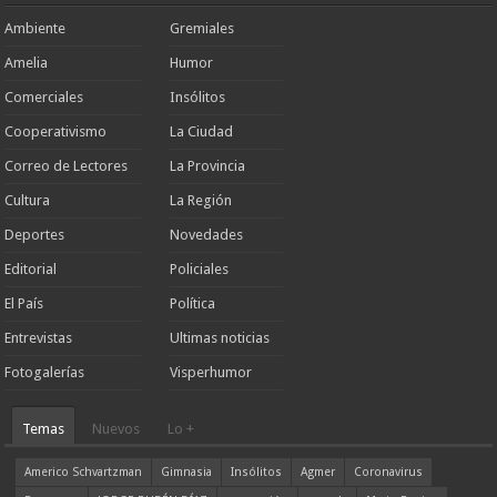
Ambiente
Gremiales
Amelia
Humor
Comerciales
Insólitos
Cooperativismo
La Ciudad
Correo de Lectores
La Provincia
Cultura
La Región
Deportes
Novedades
Editorial
Policiales
El País
Política
Entrevistas
Ultimas noticias
Fotogalerías
Visperhumor
Temas
Nuevos
Lo +
Americo Schvartzman
Gimnasia
Insólitos
Agmer
Coronavirus