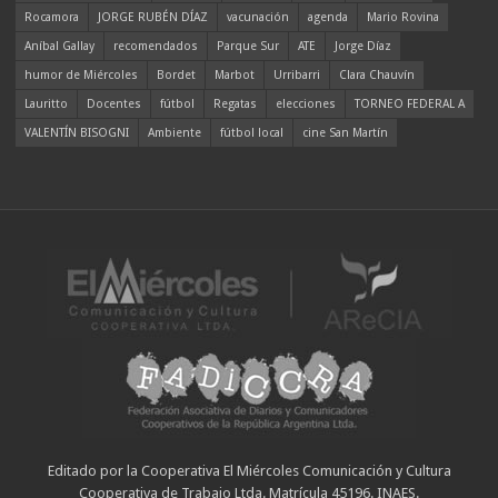
Rocamora
JORGE RUBÉN DÍAZ
vacunación
agenda
Mario Rovina
Aníbal Gallay
recomendados
Parque Sur
ATE
Jorge Díaz
humor de Miércoles
Bordet
Marbot
Urribarri
Clara Chauvín
Lauritto
Docentes
fútbol
Regatas
elecciones
TORNEO FEDERAL A
VALENTÍN BISOGNI
Ambiente
fútbol local
cine San Martín
Editado por la Cooperativa El Miércoles Comunicación y Cultura
Cooperativa de Trabajo Ltda. Matrícula 45196. INAES.