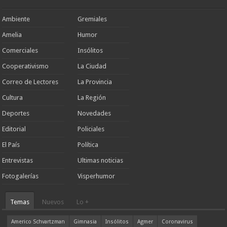
Ambiente
Gremiales
Amelia
Humor
Comerciales
Insólitos
Cooperativismo
La Ciudad
Correo de Lectores
La Provincia
Cultura
La Región
Deportes
Novedades
Editorial
Policiales
El País
Política
Entrevistas
Ultimas noticias
Fotogalerías
Visperhumor
Temas
Nuevos
Lo +
Americo Schvartzman
Gimnasia
Insólitos
Agmer
Coronavirus